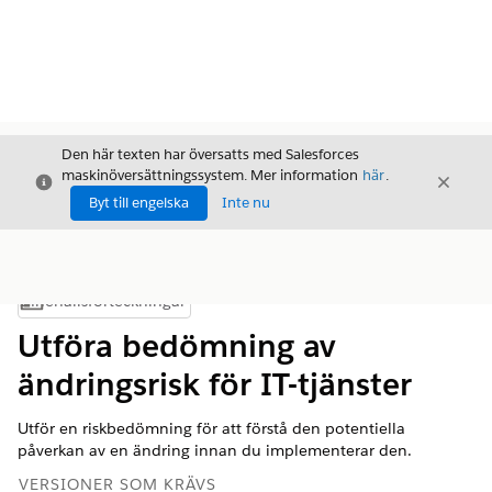
Den här texten har översatts med Salesforces
maskinöversättningssystem. Mer information
här
.
Stäng
Stäng
Stäng
Byt till engelska
Inte nu
Innehållsförteckningar
Visa innehållsförteckning
Utföra bedömning av
ändringsrisk för IT-tjänster
Utför en riskbedömning för att förstå den potentiella
påverkan av en ändring innan du implementerar den.
VERSIONER SOM KRÄVS