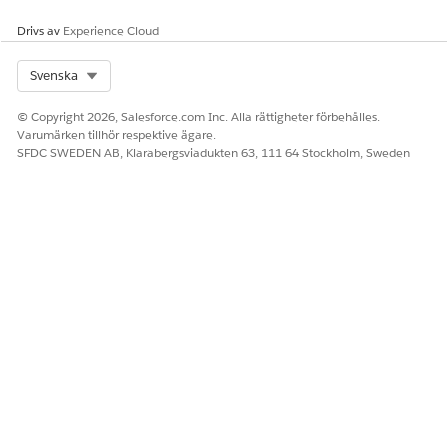
frågor.
Drivs av
Experience Cloud
Select Org
Svenska
© Copyright 2026, Salesforce.com Inc. Alla rättigheter förbehålles.
Varumärken tillhör respektive ägare.
SFDC SWEDEN AB, Klarabergsviadukten 63, 111 64 Stockholm, Sweden
Sedan klickar han på
Avsluta
och får ett Riskbetyg på 64,
vilket är lågt.