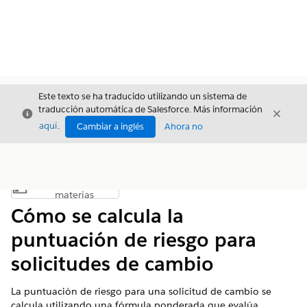
Este texto se ha traducido utilizando un sistema de
traducción automática de Salesforce. Más información
Cerrar
Cerrar
Cerrar
aquí
.
Cambiar a inglés
Ahora no
Índice de
Mostrar índice de materias
materias
Cómo se calcula la
puntuación de riesgo para
solicitudes de cambio
La puntuación de riesgo para una solicitud de cambio se
calcula utilizando una fórmula ponderada que evalúa