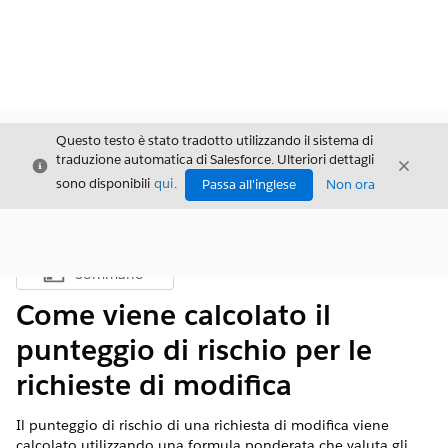
Questo testo è stato tradotto utilizzando il sistema di
traduzione automatica di Salesforce. Ulteriori dettagli
Chiudi
Chiud
Chiudi
sono disponibili
qui
.
Passa all'inglese
Non ora
Sommario
Mostra sommario
Come viene calcolato il
punteggio di rischio per le
richieste di modifica
Il punteggio di rischio di una richiesta di modifica viene
calcolato utilizzando una formula ponderata che valuta gli