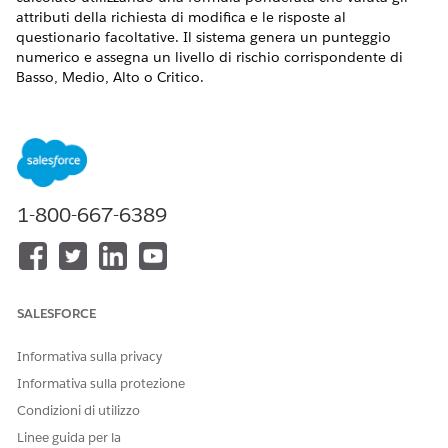
attributi della richiesta di modifica e le risposte al
questionario facoltative. Il sistema genera un punteggio
numerico e assegna un livello di rischio corrispondente di
Basso, Medio, Alto o Critico.
VERSIONI (EDITION) RICHIESTE
Disponibile nelle versioni: Lightning Experience
Disponibile in:
Enterprise
Edition,
Performance
Edition e
Unlimited
Edition con Agentforce IT Service.
1-800-667-6389
Funzionamento del calcolo
Il punteggio di rischio viene calcolato utilizzando una formula
di somma ponderata:
SALESFORCE
Informativa sulla privacy
Risk Score = Σ (Answer Point Value × Attribute Weigh
Informativa sulla protezione
Ogni fattore contribuisce al punteggio totale in base a due
Condizioni di utilizzo
componenti: il
valore del punto
per la risposta selezionata e il
Linee guida per la
peso assegnato a quel fattore. Il sistema valuta tutti i fattori