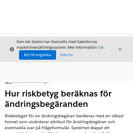
Den här texten har översatts med Salesforces
maskinöversättningssystem. Mer information
här
.
Stäng
Stäng
Stäng
Byt till engelska
Inte nu
Innehållsförteckningar
Visa innehållsförteckning
Hur riskbetyg beräknas för
ändringsbegäranden
Riskbetyget för en ändringsbegäran beräknas med en viktad
formel som utvärderar attribut för ändringsbegäran och
eventuella svar på frågeformulär. Systemet skapar ett