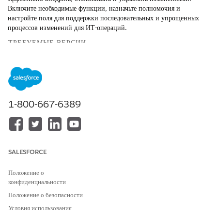
Включите необходимые функции, назначьте полномочия и
настройте поля для поддержки последовательных и упрощенных
процессов изменений для ИТ-операций.
ТРЕБУЕМЫЕ ВЕРСИИ
Доступно в версиях: Lightning Experience
Доступно в версиях:
Enterprise
,
Performance
и
Unlimited
Edition с Agentforce IT Service.
1-800-667-6389
Включение функций для управления запросами на
изменение в ИТ-службах
Включите параметры в вашей организации, которые включают
управление запросами на изменение и связанные функции.
SALESFORCE
Изменение полномочий управления запросами для ИТ-
служб
Положение о
Пользователям управления запросами на изменение нужны
конфиденциальности
лицензии набора полномочий для доступа к записям
Положение о безопасности
изменений, бизнес-правилам и утверждениям и управления
Условия использования
ими. Изучите, что предлагает каждая лицензия набора