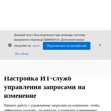
Данный текст был переведен при помощи системы
машинного перевода Salesforce. Дополнительные
Закрыть
Закры
сведения см.
здесь
.
Переключить на английский
Закрыт
Не сейчас
Содержание
Показать содержание
Настройка ИТ-служб
управления запросами на
изменение
Начните работу с управлением запросами на изменение, чтобы
эффективно внедрять, отслеживать и управлять изменениями.