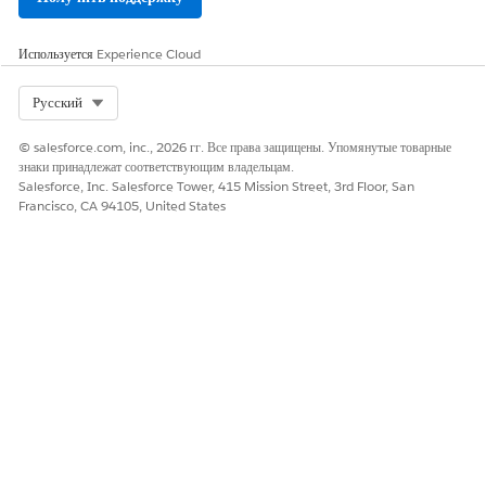
Оставьте свой отзыв, чтобы мы могли стать лучше!
Да
Нет
Используется
Experience Cloud
Select Org
Русский
© salesforce.com, inc., 2026 гг. Все права защищены. Упомянутые товарные
знаки принадлежат соответствующим владельцам.
Salesforce, Inc. Salesforce Tower, 415 Mission Street, 3rd Floor, San
Francisco, CA 94105, United States