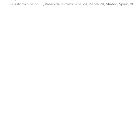
a clic en
Publicar
.
Salesforce Spain S.L., Paseo de la Castellana 79, Planta 7ª, Madrid, Spain, 
apa.
 etapa. Consulte
Configurar transiciones de etapa
.
pasos para cada etapa.
Consulte Agregar definiciones de pasos
.
 etapas. Consulte
Duplicar definiciones de etapas
.
pa flexibles utilizando asignaciones de definición de etapa. Consu
n de definición de etapa y Criterios de regla
de asignación de etapa
PROBLEMA?
ejorar!