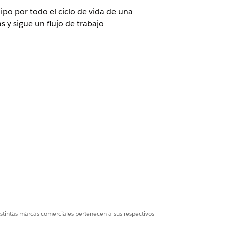
ipo por todo el ciclo de vida de una
 y sigue un flujo de trabajo
ario y Gestión de etapas Usuario
a
y luego active
Gestión de etapas
.
ra registros asociados con las
de etapa.
istintas marcas comerciales pertenecen a sus respectivos