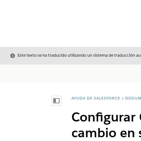
Cerrar
Este texto se ha traducido utilizando un sistema de traducción a
AYUDA DE SALESFORCE
DOCUM
Usted está aquí:
Mostrar índice de materias
Configurar 
cambio en s