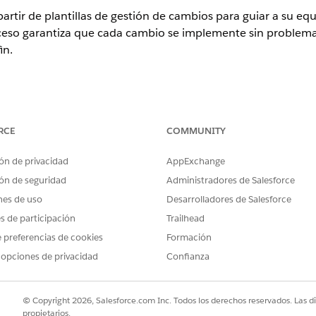
artir de plantillas de gestión de cambios para guiar a su equ
ceso garantiza que cada cambio se implemente sin problemas
in.
ence
RCE
COMMUNITY
rise
,
Performance
y
Unlimited
con Agentforce IT Service.
ón de privacidad
AppExchange
PERMISOS DE USUARIO NECESARIOS
ón de seguridad
Administradores de Salesforce
Gestión de etapas Diseño Usu
nes de uso
Desarrolladores de Salesforce
es de participación
Trailhead
para la solicitud de cambio.
el cuadro Búsqueda rápida, busque y seleccione
Definición de etap
 preferencias de cookies
Formación
reglas para definiciones de etapa
borrador para reevaluar reglas pa
 opciones de privacidad
Confianza
ccione
Utilizar una plantilla
y luego haga clic en
Siguiente
.
ccione
Solicitud de cambio
y seleccione una del tipo de definición 
© Copyright 2026, Salesforce.com Inc. Todos los derechos reservados. Las d
 clic en
Siguiente
y confirme la asignación de etapas.
propietarios.