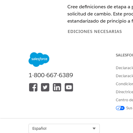
Cree definiciones de etapa a p
solicitud de cambio. Este pro
estandarizado de principio a f
EDICIONES NECESARIAS
Disponible en: Lightning Experi
SALESFO
Disponible en: Ediciones
Enterp
Declaraci
1-800-667-6389
Declaraci
Para utilizar Gestión de etapas
Condicio
Directric
Cree una definición de etapa 
Desde Configuración, en 
Centro de
Active también
Reevaluar 
Sus
definiciones de etapa.
Haga clic en
Nuevo
, sele
En el campo Objeto, sele
Select Org
Español
Rellene los detalles, haga