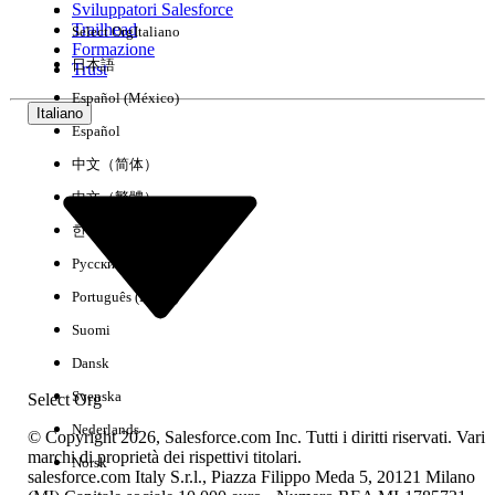
Sviluppatori Salesforce
Trailhead
Select Org
Italiano
Esperienza
Formazione
日本語
Trust
Español (México)
Italiano
Español
Cancella tutto
Chiudi
中文（简体）
中文（繁體）
한국어
Русский
Português (Brasil)
Suomi
Dansk
Svenska
Select Org
Nederlands
© Copyright 2026, Salesforce.com Inc. Tutti i diritti riservati. Vari
marchi di proprietà dei rispettivi titolari.
Norsk
salesforce.com Italy S.r.l., Piazza Filippo Meda 5, 20121 Milano
Nessun risultato