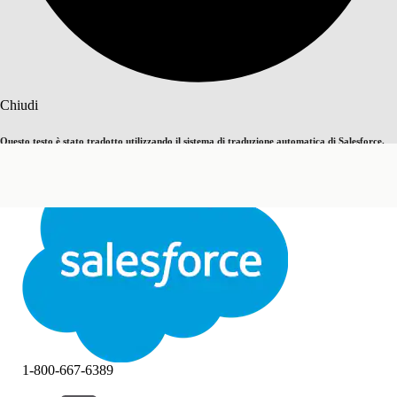
Cerca
Chiudi
Questo testo è stato tradotto utilizzando il sistema di traduzione automatica di Salesforce.
Passa all'inglese
Non ora
Ulteriori dettagli sono disponibili
qui
.
Chiudi
Chiudi
1-800-667-6389