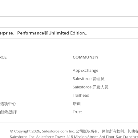
erprise
、
Performance
和
Unlimited
Edition。
所需用户权限
RCE
COMMUNITY
阶段管理设计用户和阶段管理
AppExchange
中，搜索并选择
阶段定义
，然后启用
阶段管理
。此外，启用
重新评估起草
Salesforce 管理员
Salesforce 开发人员
然后单击
下一步
。
Trailhead
求
，并选择其中一个阶段定义类型。
 首选项中心
，并确认阶段映射。
培训
的隐私选择
Trust
阶段迁移
。
© Copyright 2026, Salesforce.com Inc. 公司版权所有。保留所
请参阅添加步骤定义
。
Salesforce, Inc. Salesforce Tower, 415 Mission Street, 3rd Floor, San Francis