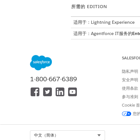
所需的 EDITION
适用于：Lightning Experience
适用于：Agentforce IT服务的
Ent
SALESFO
要使用阶段管理
隐私声明
为变更请求创建阶段定义。
1-800-667-6389
从“设置”中，在快速查找框
安全声明
的记录的规则。
使用条款
单击
新建
，选择
使用模板
，
参与准则
在对象字段中，选择
变更请
填写详细信息，单击
Cookie
下一步
保存更改，然后单击
发布
。
您
修改阶段定义。
设置阶段转换。请参阅
设置
Select Org
中文（简体）
为每个阶段添加步骤定义。