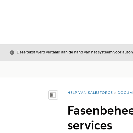
Sluiten
Deze tekst werd vertaald aan de hand van het systeem voor automa
HELP VAN SALESFORCE
DOCUM
U bent hier:
Inhoudsopgave weergeven
Fasenbeheer
services