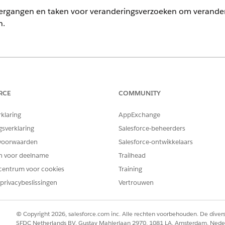
vergangen en taken voor veranderingsverzoeken om verande
n.
ience
ormance
en
Unlimited
Edition met Agentforce IT Service.
RCE
COMMUNITY
stypen
 fasesjablonen voor nood-, standaard- en normale wijzigingen om d
rklaring
AppExchange
jziging.
gsverklaring
Salesforce-beheerders
eranderingsverzoeken in IT Services
voorwaarden
Salesforce-ontwikkelaars
 van sjablonen voor veranderingsbeheer om uw team door de gehel
en voor deelname
Trailhead
n. Dit proces zorgt ervoor dat elke wijziging soepel wordt geïmpl
centrum voor cookies
Training
m van begin tot eind.
privacybeslissingen
Vertrouwen
© Copyright 2026, salesforce.com inc. Alle rechten voorbehouden. De dive
EM OPGELOST?
SFDC Netherlands BV, Gustav Mahlerlaan 2970, 1081 LA, Amsterdam, Nede