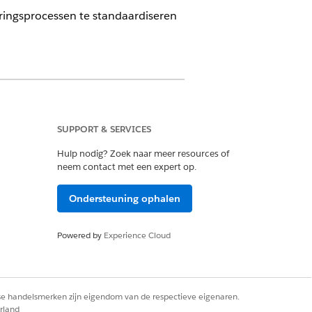
ringsprocessen te standaardiseren
SUPPORT & SERVICES
Hulp nodig? Zoek naar meer resources of
e juiste fasen, overgangen en taken
neem contact met een expert op.
Ondersteuning ophalen
e levenscyclus van een
ementeerd en volgt een
Powered by
Experience Cloud
rse handelsmerken zijn eigendom van de respectieve eigenaren.
rland