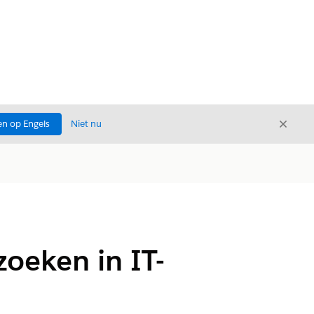
Sluite
n op Engels
Niet nu
Sluiten
oeken in IT-