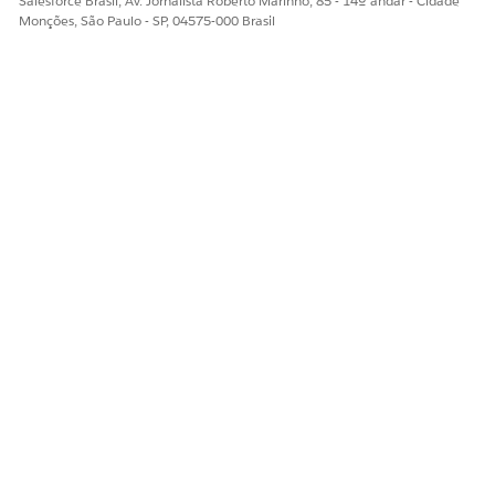
Salesforce Brasil, Av. Jornalista Roberto Marinho, 85 - 14º andar - Cidade
Monções, São Paulo - SP, 04575-000 Brasil