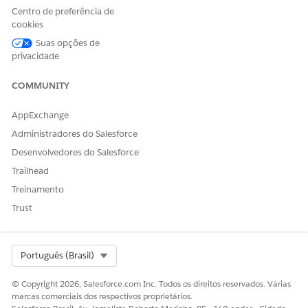
Centro de preferência de
cookies
Suas opções de
ESTE ARTIGO RESOLVEU SEU PROBLEMA?
privacidade
Diga-nos para podermos melhorar!
COMMUNITY
Sim
Não
AppExchange
Administradores do Salesforce
Desenvolvedores do Salesforce
Trailhead
Treinamento
Trust
Select Org
Português (Brasil)
© Copyright 2026, Salesforce.com Inc. Todos os direitos reservados. Várias
marcas comerciais dos respectivos proprietários.