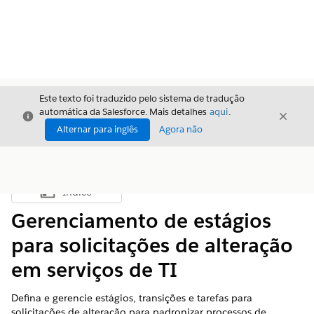
Este texto foi traduzido pelo sistema de tradução
automática da Salesforce. Mais detalhes
aqui
.
Fechar
Fecha
Fechar
Alternar para inglês
Agora não
Índice
Mostrar índice
Gerenciamento de estágios
para solicitações de alteração
em serviços de TI
Defina e gerencie estágios, transições e tarefas para
solicitações de alteração para padronizar processos de