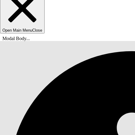
Open Main Menu
Close
Modal Body...
Вы находитесь здесь:
Справка Salesforce
Документы
IT-служба Agentforce