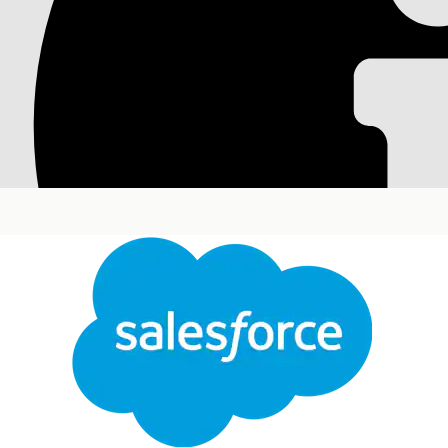
Работа с запросами 
Работайте с запросами на изменение для упрощения 
связывать запросы на изменение с другими записями 
Требуемые версии
Доступно в версиях: Lightning Experience
Доступно в версиях:
Enterprise
,
Performance
и
Unl
Тре
Для связывания запроса на изменение с инцидентом:
Для связывания запроса на изменение с проблемой:
Для связывания запроса на изменение с выпуском:
Для разрешения связи:
Создание запросов на изменение
Менеджеры изменений и исполнители изменений могу