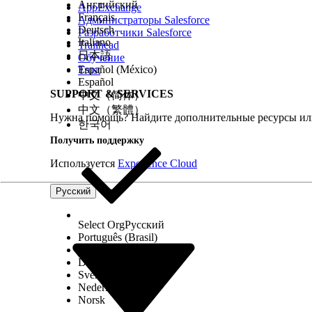
Английский
AppExchange
В записи запроса на изменение перейдите во в
Français
Администраторы Salesforce
Выберите тип записи и выберите записи для уда
Deutsch
Разработчики Salesforce
Italiano
Удаление связей не приводит к удалению 
Trailhead
日本語
Обучение
Español (México)
Trust
Для закрытия нескольких связей:
Español
В записи запроса на изменение перейдите во в
SUPPORT & SERVICES
中文（简体）
Выберите нужные записи и нажмите кнопку «
Р
中文（繁體）
Нужна помощь? Найдите дополнительные ресурсы или
Просмотр и фильтрация запросов на изменение в к
한국어
Получить поддержку
Каждый запрос на изменение представлен в качестве 
Используется
Experience Cloud
заполнена. Календарь помогает группе ИТ-служб про
Русский
Для просмотра и фильтрации запросов на изменение в кален
Решение и закрытие запросов на изменение
Select Org
Русский
Português (Brasil)
Suomi
После успешного завершения изменения можно решить 
Dansk
частью процесса, поскольку оно помогает поддержива
Svenska
изменений.
Nederlands
Norsk
На текущей странице записи запроса на изменение на