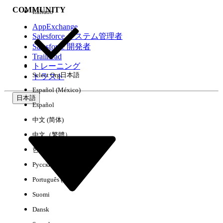
COMMUNITY
Italiano
AppExchange
Salesforce システム管理者
Salesforce 開発者
環境
Trailhead
トレーニング
Select Org
日本語
トラスト
Español (México)
日本語
Español
すべてクリア
完了
中文 (简体)
中文（繁體）
한국어
Русский
Português (Brasil)
Suomi
Dansk