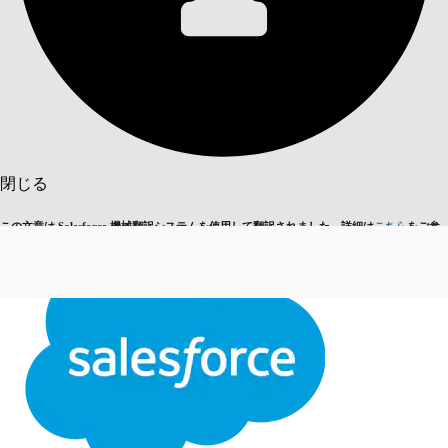
目次を表示
目次
検索
閉じる
この文章は Salesforce 機械翻訳システムを使用して翻訳されました。詳細は
こちら
をご参
英語に切り替える
今はしません
照ください。
閉じる
閉じる