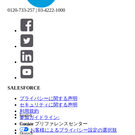
0120-733-257 | 03-4222-1000
絞り込み条件 (0)
絞り込み条件を選択
追加
製品エリア
SALESFORCE
機能の影響
プライバシーに関する声明
セキュリティに関する声明
利用規約
English
参加ガイドライン:
Cookie プリファレンスセンター
Français
エディション
お客様によるプライバシー設定の選択肢
Deutsch