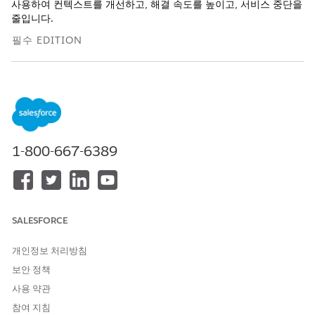
사용하여 컨텍스트를 개선하고, 해결 속도를 높이고, 서비스 중단을
줄입니다.
필수 EDITION
지원 제품: Lightning Experience
지원 제품: CMDB 및 서비스 그래프가 활성화된 Agentforce IT
서비스가 포함된
Enterprise
,
Performance
및
Unlimited
Edition.
1-800-667-6389
구성 관리 데이터베이스(CMDB)가 사고, 문제, 변경, 릴리스 레코드
와 통합되면 지원 팀이 해당 레코드에서 직접 관련 구성 항목을 참
조할 수 있습니다. 참조는 실시간 CMDB 데이터에서 채워진 영향받
은 CI 및 영향받은 CI로 표시됩니다.
CI와 IPCR 레코드를 연결하면 팀이 소스에 대한 중단을 추적하고
SALESFORCE
종속성을 이해하고 조치를 취하기 전에 위험을 평가할 수 있습니다.
CMDB가 활성화되고 관련 권한이 구성되면 영향을 받는 CI 패널이
개인정보 처리방침
ITSM 레코드에 나타납니다.
보안 정책
사용 약관
참여 지침