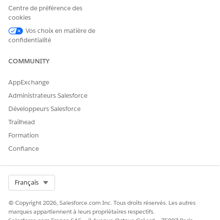
Si vous utilisez un compte professionnel, saisissez le
Centre de préférence des
nom du compte.
cookies
Si vous utilisez un compte personnel, saisissez
Vos choix en matière de
dans Nom.
ASSET_CI_SYSTEM_ACCOUNT
confidentialité
Enregistrez vos modifications.
COMMUNITY
AppExchange
CET ARTICLE A-T-IL RÉSOLU VOTRE PROBLÈME ?
Administrateurs Salesforce
Dites-nous ce que nous pouvons améliorer !
Développeurs Salesforce
Oui
Non
Trailhead
Formation
Confiance
Select Org
Français
© Copyright 2026, Salesforce.com Inc. Tous droits réservés. Les autres
marques appartiennent à leurs propriétaires respectifs.