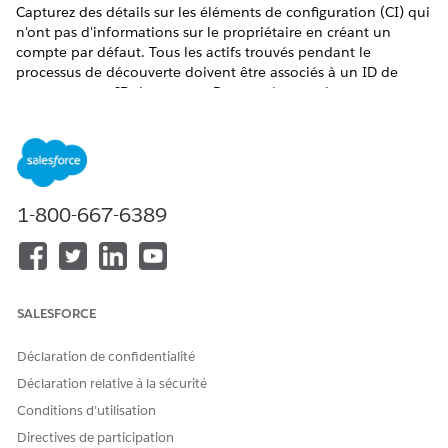
Capturez des détails sur les éléments de configuration (CI) qui
n'ont pas d'informations sur le propriétaire en créant un
compte par défaut. Tous les actifs trouvés pendant le
processus de découverte doivent être associés à un ID de
compte ou un ID de contact. Par conséquent, le compte par
défaut agit comme un espace réservé pour les actifs non
attribués. Ce compte est utilisé uniquement pour créer des
actifs. Si une ressource existe et correspond à une règle, le
système met à jour les champs de ressource existants.
ÉDITIONS REQUISES
1-800-667-6389
Disponible avec : Lightning Experience
Disponible avec : éditions
Enterprise
,
Performance
et
Unlimited
avec Agentforce IT Service.
SALESFORCE
Dans la page Salesforce Go, recherchez et sélectionnez
Déclaration de confidentialité
Configuration Management Database (CMDB)
.
Déclaration relative à la sécurité
Cliquez sur
Accéder au compte
.
Cliquez sur
Nouveau
.
Conditions d’utilisation
Sélectionnez un type d'enregistrement.
Directives de participation