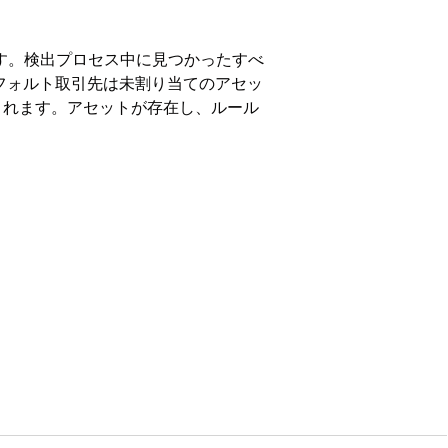
ます。検出プロセス中に見つかったすべ
デフォルト取引先は未割り当てのアセッ
されます。アセットが存在し、ルール
on、および
Unlimited
Edition。
す。