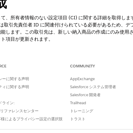
成
て、所有者情報のない設定項目 (CI) に関する詳細を取得し
または取引先責任者 ID に関連付けられている必要があるため、
機能します。この取引先は、新しい納入商品の作成にのみ使用
ット項目が更新されます。
ng Experience
RCE
COMMUNITY
e IT Service が付属する
Enterprise
Edition、
Performance
Editi
シーに関する声明
AppExchange
ティに関する声明
Salesforce システム管理者
[
Configuration Management Database (CMDB)
] を見つけて選択しま
します。
Salesforce 開発者
ドライン:
Trailhead
e プリファレンスセンター
トレーニング
場合は、取引先名を入力します。
合、[姓] に「
」と入力します。
ASSET_CI_SYSTEM_ACCOUNT
客様によるプライバシー設定の選択肢
トラスト