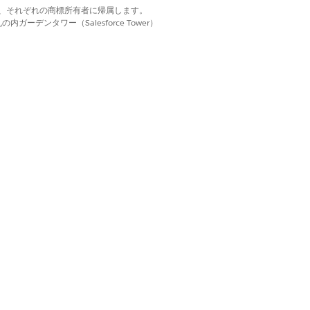
d. それぞれの商標は、それぞれの商標所有者に帰属します。
ーデンタワー（Salesforce Tower）
はい
いいえ