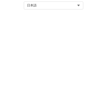
Select Org
日本語
この記事で問題は解決されましたか
ご意見をお待ちしております。