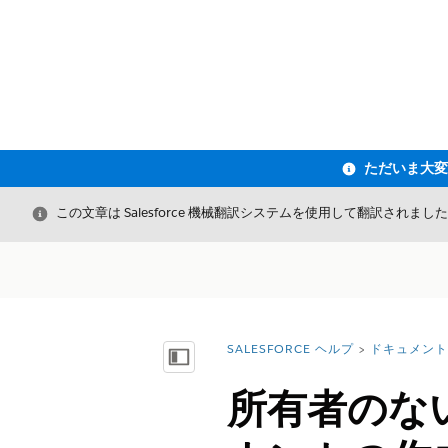
閉じる
この文章は Salesforce 機械翻訳システムを使用して翻訳されまし
SALESFORCE ヘルプ
ドキュメント
詳細情報:
目次を表示
所有者のな