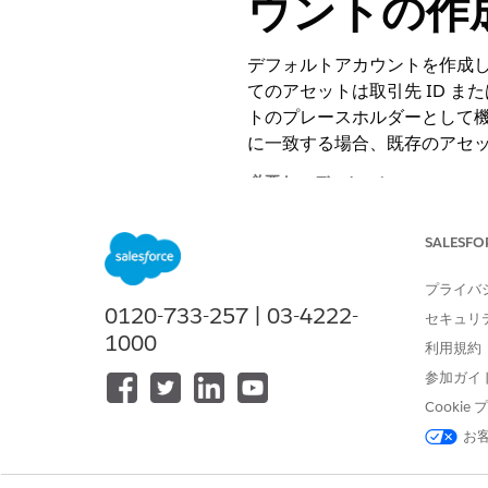
ウントの作
デフォルトアカウントを作成し
てのアセットは取引先 ID 
トのプレースホルダーとして
に一致する場合、既存のアセ
必要なエディション
使用可能なインターフェース: Lightni
SALESFO
使用可能なエディション: Agentforc
プライバ
0120-733-257 | 03-4222-
セキュリ
Salesforce の [Go] ページで、
1000
[
Go to Account
] をクリック
利用規約
[新規]
をクリックします。
参加ガイ
レコードタイプを選択します。
Cooki
法人取引先を使用している
個人取引先を使用している場
お
変更内容を保存します。