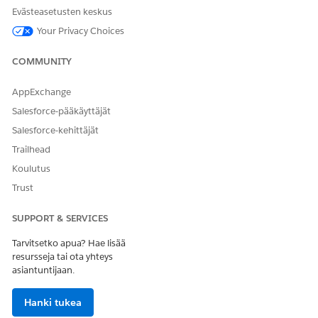
Käytön trendien seuraaminen
Evästeasetusten keskus
Lisätietoja Digital Wallet -sovelluksen tai Your Account -
Your Privacy Choices
sovelluksen käyttämisestä on kohdassa
Digital Wallet Access
.
COMMUNITY
AppExchange
Salesforce-pääkäyttäjät
Service Cloudin Laskutus ja mittaristo -palvelu
HUOMAUTUS
Salesforce-kehittäjät
käsittelee laskutustapahtumat CMDB:stä ja lähettää ne
Trailhead
Digital Walletiin.
Koulutus
Trust
SUPPORT & SERVICES
RATKAISIKO TÄMÄ ARTIKKELI ONGELMASI?
Tarvitsetko apua? Hae lisää
Anna palautetta, jotta voimme kehittyä!
resursseja tai ota yhteys
asiantuntijaan.
Kyllä
Ei
Hanki tukea