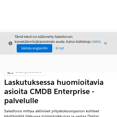
Tämä teksti on käännetty Salesforcen
konekäännösjärjestelmän avulla. Katso lisätietoja
täältä
.
Sulje
Sulje
Sulje
Vaihda englantiin
Ei nyt
Sisällysluettelo
Näytä sisällysluettelo
Laskutuksessa huomioitavia
asioita CMDB Enterprise -
palvelulle
Salesforce mittaa aktiiviset yrityskokoonpanon kohteet
käyttämällä liikkuvaa toimintoikkunaa ja vastaa Digital