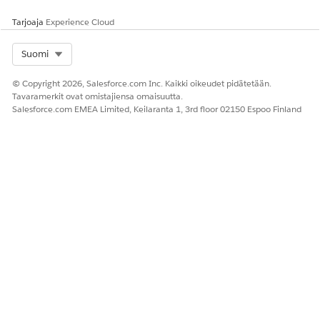
Tarjoaja
Experience Cloud
Select Org
Suomi
© Copyright 2026, Salesforce.com Inc. Kaikki oikeudet pidätetään.
Tavaramerkit ovat omistajiensa omaisuutta.
Salesforce.com EMEA Limited, Keilaranta 1, 3rd floor 02150 Espoo Finland