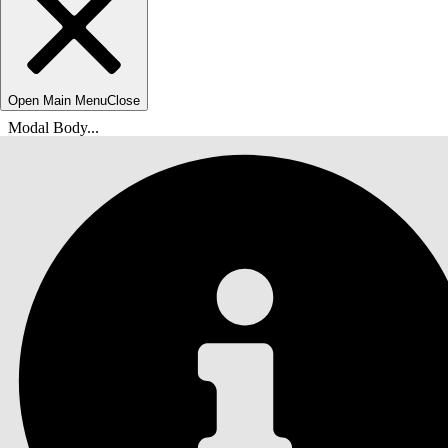
Open Main Menu
Close
Modal Body...
您位於此處：
Salesforce 說明
文件
Agentforce IT 服務