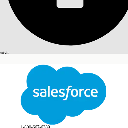
CMDB Enterpris
Salesforce 使用滾動活動視窗計數啟用中的企業組態項目,
必要版本
提供版本：Lightning Experience
結束
提供版本：已啟用 CMDB 和 Service Graph 的 Agentfo
切換至英文
不
此文已使用 Salesforce 機器翻譯系統翻譯。更多詳細資料請參見
此處
。
Salesforce 使用 MAX 彙總方法計算企業 CI
方法的詳細資訊,請參閱 Digital Wallet 中的
資料彙總
Digital Wallet 會在 CMDB Enterprise 使用類型下
結束
結束
檢視啟用企業 CI 計數
監視最大使用量
追蹤使用趨勢
如需如何從 Digital Wallet 應用程式或「您的帳戶」應
1-800-667-6389