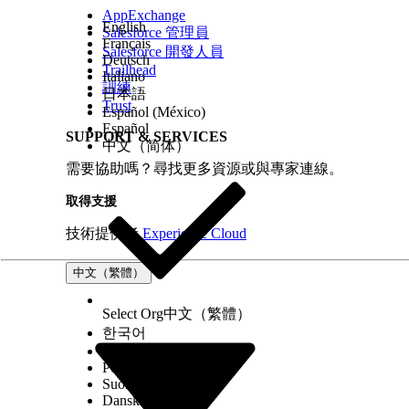
AppExchange
English
Salesforce 管理員
Français
Salesforce 開發人員
Deutsch
Trailhead
Italiano
訓練
日本語
Trust
Español (México)
Español
SUPPORT & SERVICES
中文（简体）
需要協助嗎？尋找更多資源或與專家連線。
取得支援
技術提供者
Experience Cloud
中文（繁體）
Select Org
中文（繁體）
한국어
Русский
Português (Brasil)
Suomi
Dansk