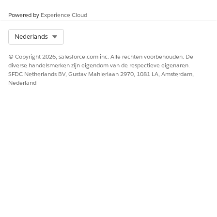
relevante wijzigingen.
Powered by
Experience Cloud
Select Org
Nederlands
© Copyright 2026, salesforce.com inc. Alle rechten voorbehouden. De
diverse handelsmerken zijn eigendom van de respectieve eigenaren.
SFDC Netherlands BV, Gustav Mahlerlaan 2970, 1081 LA, Amsterdam,
Nederland
Een werkstation bijhouden in CMDB
VOORBEELD
Een ondersteuningsmedewerker wil alle door het bedrijf
uitgegeven laptops bijhouden. Elke laptop wordt
weergegeven als een CI van het werkstation in CMDB. De CI
omvat velden zoals hostnaam, modelnummer,