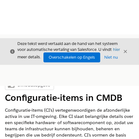
Deze tekst werd vertaald aan de hand van het systeem
voor automatische vertaling van Salesforce. U vindt
hier
Sluiten
Sluite
Sluiten
meer details.
Overschakelen op Engels
Niet nu
Inhoudsopgave
Inhoudsopgave weergeven
Configuratie-items in CMDB
Configuratie-items (CI's) vertegenwoordigen de afzonderlijke
activa in uw IT-omgeving. Elke CI slaat belangrijke details over
een specifieke hardware- of softwarecomponent op, zodat uw
teams de infrastructuur kunnen bijhouden, beheren en
begrijpen die uw bedrijf ondersteunt. CI's vormen de basis