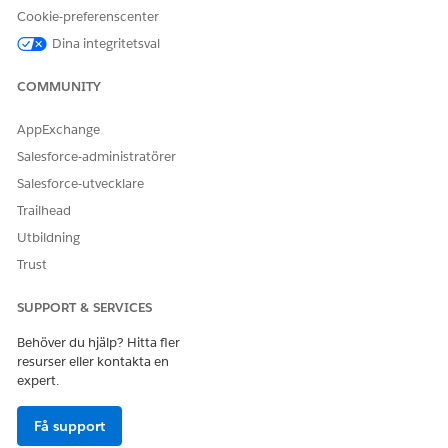
Cookie-preferenscenter
manuellt eller lagts till genom Discovery. Använd denna flik
för att bläddra, söka och hantera den fullständiga
Dina integritetsval
uppsättningen av CI i hela organisationen.
COMMUNITY
AppExchange
Salesforce-administratörer
Salesforce-utvecklare
Trailhead
Utbildning
Trust
SUPPORT & SERVICES
Fliken
Mina konfigurationsobjekt
visar endast de CI som
Behöver du hjälp? Hitta fler
tilldelats den aktuella inloggade användaren. Använd denna
resurser eller kontakta en
vy för att följa tillgångar som du äger, uppdatera detaljer eller
expert.
bevaka relevanta ändringar.
Få support