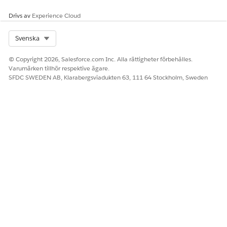
Drivs av
Experience Cloud
Select Org
Svenska
© Copyright 2026, Salesforce.com Inc. Alla rättigheter förbehålles.
Varumärken tillhör respektive ägare.
SFDC SWEDEN AB, Klarabergsviadukten 63, 111 64 Stockholm, Sweden
Följ en arbetsstation i CMDB
EXEMPEL
En supporttekniker vill spåra alla företagsutfärdade bärbara
datorer. Varje laptop representeras som en arbetsstations
CI i CMDB. CI inkluderar fält som värdnamn,
modellnummer, operativsystem, tilldelad användare och
plats. Teknikern kan även definiera relationer mellan
arbetsstationen och installerade program, anslutna skrivare
och nätverksenheter. När discovery körs upptäcker den den