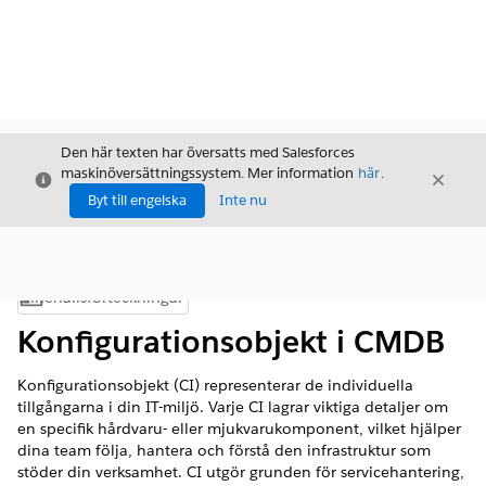
Den här texten har översatts med Salesforces
maskinöversättningssystem. Mer information
här
.
Stäng
Stäng
Stäng
Byt till engelska
Inte nu
Innehållsförteckningar
Visa innehållsförteckning
Konfigurationsobjekt i CMDB
Konfigurationsobjekt (CI) representerar de individuella
tillgångarna i din IT-miljö. Varje CI lagrar viktiga detaljer om
en specifik hårdvaru- eller mjukvarukomponent, vilket hjälper
dina team följa, hantera och förstå den infrastruktur som
stöder din verksamhet. CI utgör grunden för servicehantering,