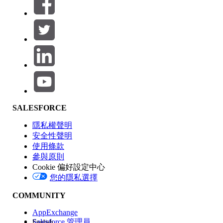
篩選器 (0)
選取篩選
新增
產品區域
SALESFORCE
功能影響
隱私權聲明
安全性聲明
使用條款
參與原則
Cookie 偏好設定中心
版本
您的隱私選擇
COMMUNITY
AppExchange
Salesforce 管理員
English