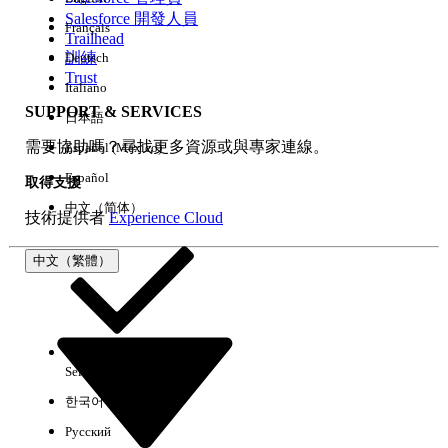
Salesforce 開發人員
Français
經驗
Trailhead
訓練
Deutsch
Trust
Italiano
SUPPORT & SERVICES
日本語
全部清除
完成
需要協助嗎？尋找更多資源或與專家連線。
Español (México)
Español
取得支援
中文（简体）
技術提供者
Experience Cloud
中文（繁體）
Select Org
中文（繁體）
한국어
Русский
沒有結果