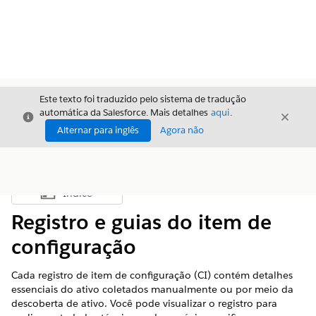
Este texto foi traduzido pelo sistema de tradução
automática da Salesforce. Mais detalhes
aqui
.
Fechar
Fecha
Fechar
Alternar para inglês
Agora não
Índice
Mostrar índice
Registro e guias do item de
configuração
Cada registro de item de configuração (CI) contém detalhes
essenciais do ativo coletados manualmente ou por meio da
descoberta de ativo. Você pode visualizar o registro para