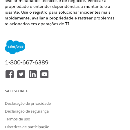
avaliar metadados técnicos e de negócios, verificar a
propriedade e entender dependências a montante e a
jusante. Use o registro para solucionar incidentes mais
rapidamente, avaliar a propriedade e rastrear problemas
relacionados em operações de TI.
EDIÇÕES OBRIGATÓRIAS
Disponível em: Lightning Experience
Disponível em: Edições
Enterprise
,
Performance
e
1-800-667-6389
Unlimited
com o Serviço de TI Agentforce com CMDB e
Service Graph habilitados.
O registro de CI inclui o nome, o tipo, o proprietário, os
detalhes da plataforma, a criticalidade e outros metadados
do ativo. Os valores dependem do tipo de item de
SALESFORCE
configuração e dos atributos definidos para esse tipo.
Declaração de privacidade
Declaração de segurança
Termos de uso
Diretrizes de participação