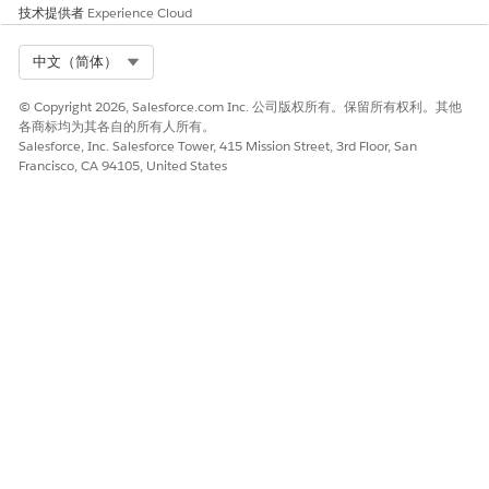
件可以包括网络适配器、存储
技术提供者
Experience Cloud
磁盘、已安装软件或正在运行
的进程等项目，这取决于 CI 类
Select Org
中文（简体）
型。“组件”选项卡通过在一个
结构化的可筛选列表中显示组
© Copyright 2026, Salesforce.com Inc. 公司版权所有。保留所有权利。其他
件数据来支持更快的故障排除
各商标均为其各自的所有人所有。
和影响分析。
Salesforce, Inc. Salesforce Tower, 415 Mission Street, 3rd Floor, San
Francisco, CA 94105, United States
使用组件选项卡管理与 CI 关联
的支持组件记录。根据组件类
型，您可以直接从 CI 记录页面
创建或删除组件。有关更多信
息，请查看管理 CI 组件。
关系
显示此配置项目与其他 CI 之间
的所有直接关系。您可以查看
源和目标关系，并从预定义列
表中选择适当的关系类型。
您可以使用服务地图来可视化
此配置项目如何连接到环境中
的其他资产、应用程序或基础
设施组件。