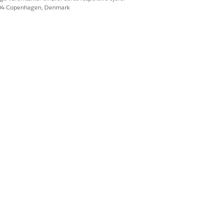
604 Copenhagen, Denmark
. Under CI-import importerer CMDB
 kan du se
Opret
er. Teamet anvender tags som
truktur på tværs af CMDB. Under en
e påvirkede systemer mere effektivt.