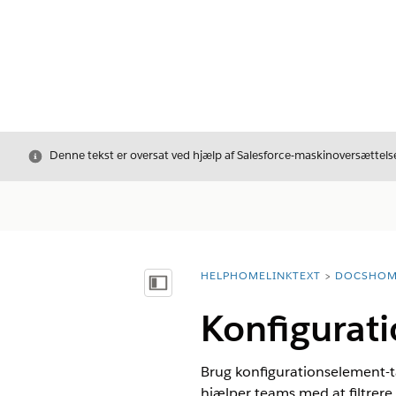
Luk
Denne tekst er oversat ved hjælp af Salesforce-maskinoversættelse
HELPHOMELINKTEXT
DOCSHOM
breadcrumbDescription
Vis indholdsfortegnelse
Konfigurat
Brug konfigurationselement-tag
hjælper teams med at filtrere,