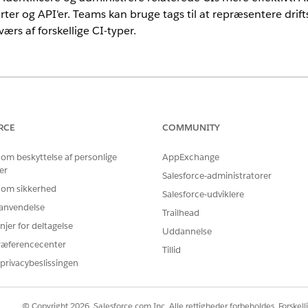
r og API'er. Teams kan bruge tags til at repræsentere drifts
ærs af forskellige CI-typer.
nce
rmance
og
Unlimited
Edition med Agentforce IT-tjeneste, der har CM
RCE
COMMUNITY
 der hjælper med at identificere eller klassificere en CI. Du kan
isse tags til at filtrere og finde relaterede CIs på tværs af
 om beskyttelse af personlige
AppExchange
er
lt-værdi-tags. En organisation kan f.eks. bruge disse tags:
Salesforce-administratorer
 om sikkerhed
Salesforce-udviklere
r anvendelse
Trailhead
njer for deltagelse
Uddannelse
ræferencecenter
Tillid
ay
privacybeslissingen
© Copyright 2026, Salesforce.com Inc. Alle rettigheder forbeholdes. Forskell