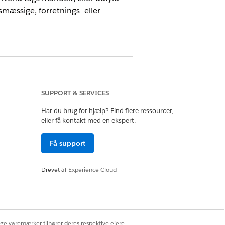
mæssige, forretnings- eller
DB og Service Graph aktiveret.
SUPPORT & SERVICES
 tilknytte flere tags til en enkelt
Har du brug for hjælp? Find flere ressourcer,
 CMDB. Du kan oprette tags som
eller få kontakt med en ekspert.
Få support
Drevet af
Experience Cloud
ige varemærker tilhører deres respektive ejere.