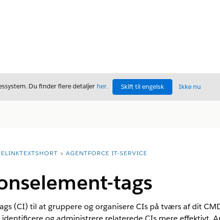
ssystem. Du finder flere detaljer
her
.
Skift til engelsk
Ikke nu
ELINKTEXTSHORT
AGENTFORCE IT-SERVICE
ionselement-tags
s (CI) til at gruppere og organisere CIs på tværs af dit CMDB
 identificere og administrere relaterede CIs mere effektivt. 