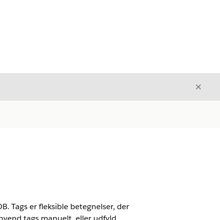
Luk
Luk
. Tags er fleksible betegnelser, der
Anvend tags manuelt, eller udfyld