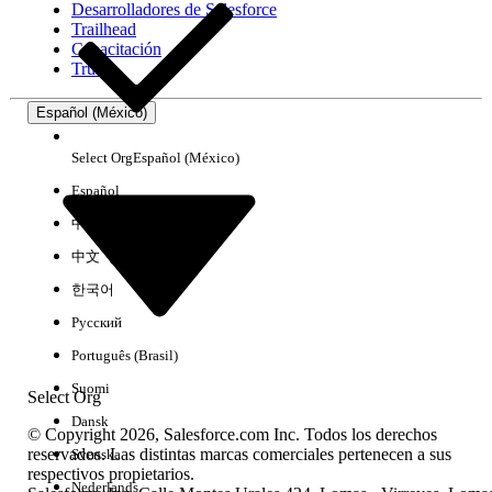
Desarrolladores de Salesforce
Trailhead
Experiencia
Capacitación
Trust
Español (México)
Borrar todo
Listo
Select Org
Español (México)
Español
中文（简体）
中文（繁體）
한국어
Русский
Português (Brasil)
Suomi
Select Org
Dansk
© Copyright 2026, Salesforce.com Inc. Todos los derechos
reservados. Las distintas marcas comerciales pertenecen a sus
Svenska
respectivos propietarios.
No hay resultados
Nederlands