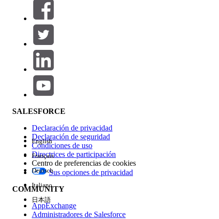
Filtros (0)
SELECCIONAR FILTROS
Agregar
Área de productos
Repercusión de función
SALESFORCE
Declaración de privacidad
Declaración de seguridad
English
Condiciones de uso
Directrices de participación
Français
Centro de preferencias de cookies
Deutsch
Sus opciones de privacidad
Edición
Italiano
COMMUNITY
日本語
AppExchange
Administradores de Salesforce