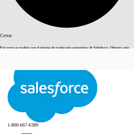
Buscar
Cerrar
Este texto se tradujo con el sistema de traducción automática de Salesforce. Obtenga más
Cambiar a inglés
Ahora no
detalles
aquí
.
Cerrar
Cerrar
1-800-667-6389