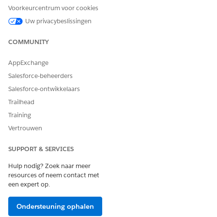
Voorkeurcentrum voor cookies
Tags met één waarde
Uw privacybeslissingen
CloudDiscovered
CustomerManaged
COMMUNITY
CI-tags zijn beschikbaar in:
AppExchange
CI-records
Salesforce-beheerders
lijstweergavefilters
Salesforce-ontwikkelaars
Zoekervaringen
Ontdekkingsprocessen
Trailhead
API's
Training
Discovery- en importprocessen kunnen tags automatisch
Vertrouwen
koppelen aan CI's wanneer CI's worden toegevoegd aan
CMDB. Tijdens CI-import importeert CMDB ook tags die zijn
SUPPORT & SERVICES
gekoppeld aan configuratie-items.
Hulp nodig? Zoek naar meer
Configuratie-itemtag maken
voor meer informatie over het
resources of neem contact met
maken van tags op een CI-recordpagina.
een expert op.
Ondersteuning ophalen