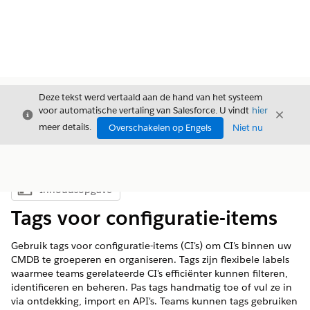
Deze tekst werd vertaald aan de hand van het systeem
voor automatische vertaling van Salesforce. U vindt
hier
Sluiten
Sluite
Sluiten
meer details.
Overschakelen op Engels
Niet nu
Inhoudsopgave
Inhoudsopgave weergeven
Tags voor configuratie-items
Gebruik tags voor configuratie-items (CI's) om CI's binnen uw
CMDB te groeperen en organiseren. Tags zijn flexibele labels
waarmee teams gerelateerde CI's efficiënter kunnen filteren,
identificeren en beheren. Pas tags handmatig toe of vul ze in
via ontdekking, import en API's. Teams kunnen tags gebruiken