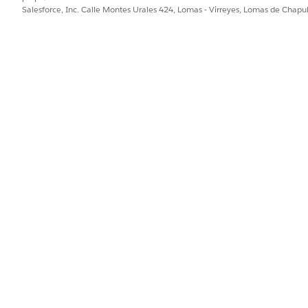
Salesforce, Inc. Calle Montes Urales 424, Lomas - Virreyes, Lomas de Chap
Valor asociado con la etiq
nombre de la etiqueta. Po
agregar múltiples valores p
valor
.
Descripción opcional para l
r en la sección
Etiquetas de elementos
de configuración para
 CI, puede buscar y filtrar elementos de configuración rela