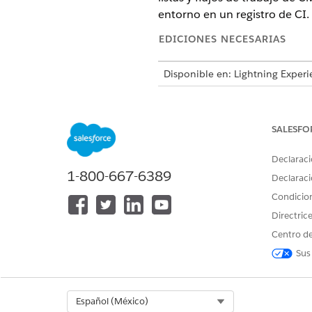
entorno en un registro de CI.
EDICIONES NECESARIAS
Disponible en: Lightning Experi
Disponible en: Ediciones
Enterp
activados.
SALESFO
Declaraci
Para crear etiquetas de CI:
1-800-667-6389
Declaraci
Desde el Iniciador de aplica
Condicio
En el panel de navegación, s
Directric
Seleccione la CI donde desea
Centro de
En la página de registro de CI
Sus
Rellene los campos:
CAMPO
Nombre
Select Org
Español (México)