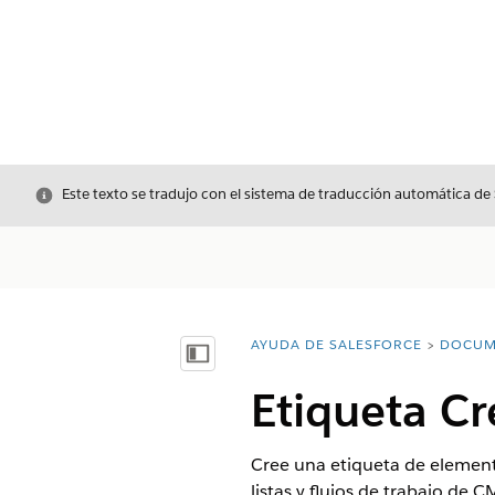
Cerrar
Este texto se tradujo con el sistema de traducción automática de
AYUDA DE SALESFORCE
DOCUM
Usted está aquí:
Mostrar índice de materias
Etiqueta Cr
Cree una etiqueta de elemento 
listas y flujos de trabajo de 