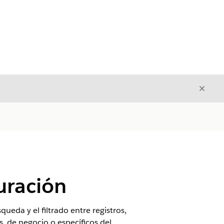
Cerrar
Cerrar
uración
ueda y el filtrado entre registros,
s, de negocio o específicos del