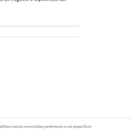
enen CMDB y Gráfico de servicio
onfiguración de servicio de TI
 elementos
.
tos
de configuración.
istintas marcas comerciales pertenecen a sus respectivos
 Por ejemplo,
.
Environment