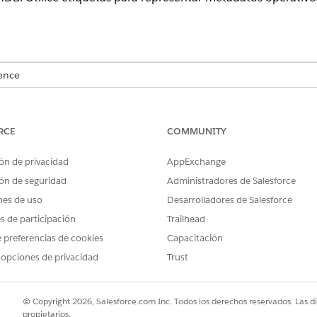
ence
rise
,
Performance
y
Unlimited
con Servicio de TI Agentforce que ti
RCE
COMMUNITY
PERMISOS DE USUARIO NECESARIOS
ón de privacidad
AppExchange
Propietario de elemento de c
ón de seguridad
Administradores de Salesforce
ción, busque y seleccione
CMDB y Gráfico de servicio
.
nes de uso
Desarrolladores de Salesforce
eleccione
Elementos de configuración
y luego seleccione
Todos los
es de participación
Trailhead
 agregar una etiqueta.
 preferencias de cookies
Capacitación
, haga clic en
Nueva etiqueta CI
en la sección
Etiquetas de elemen
 opciones de privacidad
Trust
DESCRIPCIÓN
© Copyright 2026, Salesforce.com Inc. Todos los derechos reservados. Las d
Nombre de la etiqueta CI.
propietarios.