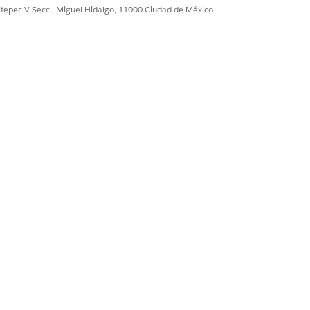
ultepec V Secc., Miguel Hidalgo, 11000 Ciudad de México
ueta. Los valores aparecen después del
r ejemplo,
Para
Environment:Prod
ara una etiqueta, haga clic en
Agregar
a etiqueta CI.
 asociar las etiquetas al registro
cionados de forma más eficiente