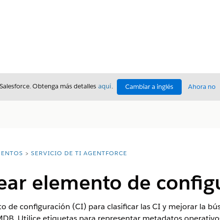
 Salesforce. Obtenga más detalles
aquí
.
Cambiar a inglés
Ahora no
ENTOS
SERVICIO DE TI AGENTFORCE
ear elemento de config
de configuración (CI) para clasificar las CI y mejorar la búsq
CMDB. Utilice etiquetas para representar metadatos operativo