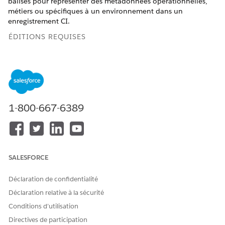
balises pour représenter des métadonnées opérationnelles,
métiers ou spécifiques à un environnement dans un
enregistrement CI.
ÉDITIONS REQUISES
Disponible avec : Lightning Experience
Disponible avec : Éditions
Enterprise
,
Performance
et
Unlimited
avec le service informatique Agentforce dans
lequel CMDB et Service Graph sont activés.
1-800-667-6389
AUTORISATIONS UTILISATEUR REQUISES
Pour créer des balises CI :
Propriétaire de l'élément de
configuration du service TI
SALESFORCE
Dans le Lanceur d'application, recherchez et sélectionnez
CMDB et Service Graph
.
Déclaration de confidentialité
Dans le panneau de navigation, sélectionnez
Éléments de
Déclaration relative à la sécurité
configuration
, puis
Tous les éléments
de configuration.
Conditions d’utilisation
Sélectionnez l'indicateur de performance auquel vous
Directives de participation
souhaitez ajouter une balise.