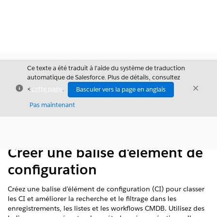
Ce texte a été traduit à l’aide du système de traduction
automatique de Salesforce. Plus de détails, consultez
Fermer
Ferme
<
cette page
.
Basculer vers la page en anglais
Fermer
Pas maintenant
Table des
Afficher la table des matières
matières
Créer une balise d'élément de
configuration
Créez une balise d'élément de configuration (CI) pour classer
les CI et améliorer la recherche et le filtrage dans les
enregistrements, les listes et les workflows CMDB. Utilisez des