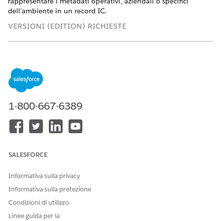
rappresentare i metadati operativi, aziendali o specifici
dell'ambiente in un record IC.
VERSIONI (EDITION) RICHIESTE
Disponibile nelle versioni: Lightning Experience
Disponibile in:
Enterprise
Edition,
Performance
Edition e
Unlimited
Edition con Agentforce IT Service per cui sono
abilitati CMDB e Service Graph.
1-800-667-6389
AUTORIZZAZIONI UTENTE NECESSARIE
Per creare tag CI:
Titolare elemento
configurazione servizio IT
Dal Programma di avvio app, trovare e selezionare
CMDB
SALESFORCE
e Service Graph
.
Nel riquadro di navigazione, selezionare
Elementi
Informativa sulla privacy
configurazione
e quindi
Tutte le voci configurazione
.
Informativa sulla protezione
Selezionare l'approfondimento calcolato in cui si desidera
Condizioni di utilizzo
aggiungere un tag.
Linee guida per la
Nella pagina del record CI, fare clic su
Nuovo tag CI
nella