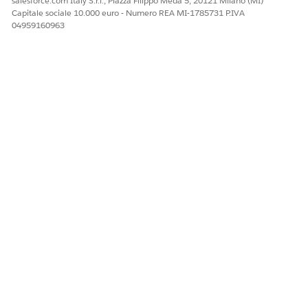
salesforce.com Italy S.r.l., Piazza Filippo Meda 5, 20121 Milano (MI)
Capitale sociale 10.000 euro - Numero REA MI-1785731 P.IVA
04959160963
Dopo aver creato i tag CI, è possibile cercare e filtrare gli
elementi di configurazione correlati in modo più efficiente in
record, elenchi e flussi di lavoro CMDB.
QUESTO ARTICOLO HA RISOLTO IL PROBLEMA?
Facci sapere, così possiamo migliorare!
Sì
No