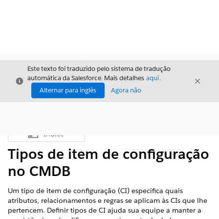
Este texto foi traduzido pelo sistema de tradução
automática da Salesforce. Mais detalhes
aqui
.
Fechar
Fecha
Fechar
Alternar para inglês
Agora não
Índice
Mostrar índice
Tipos de item de configuração
no CMDB
Um tipo de item de configuração (CI) especifica quais
atributos, relacionamentos e regras se aplicam às CIs que lhe
pertencem. Definir tipos de CI ajuda sua equipe a manter a