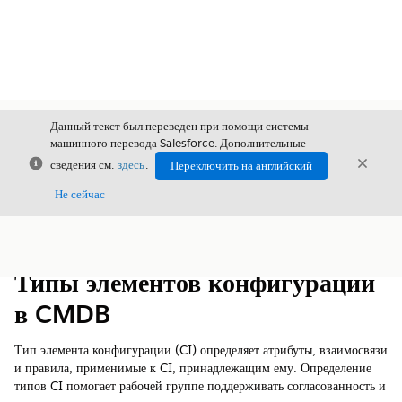
Данный текст был переведен при помощи системы
машинного перевода Salesforce. Дополнительные
Закрыть
Закры
сведения см.
здесь
.
Переключить на английский
Закрыт
Не сейчас
Содержание
Показать содержание
Типы элементов конфигурации
в CMDB
Тип элемента конфигурации (CI) определяет атрибуты, взаимосвязи
и правила, применимые к CI, принадлежащим ему. Определение
типов CI помогает рабочей группе поддерживать согласованность и