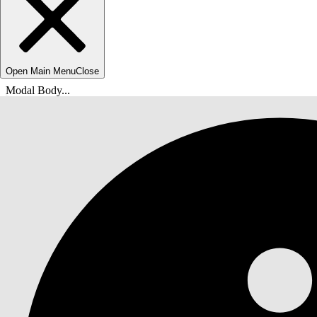
Open Main Menu
Close
Modal Body...
Ti trovi qui:
Guida di Salesforce
Documenti
Servizio IT Agentforce