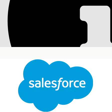
Record e schede Ti
configurazione
Ogni record di tipo elemento di configurazione (CI
delle configurazioni (CMDB). Il record funge da mode
tipo CI. È possibile utilizzare il record per verificare
questo tipo.
Versioni (Edition) richieste
Disponibile nelle versioni: Lightning Experience
Disponibile in:
Enterprise
Edition,
Performance
Ed
CMDB e Service Graph.
Il record del tipo CI include schede che consentono 
configurazione associati.