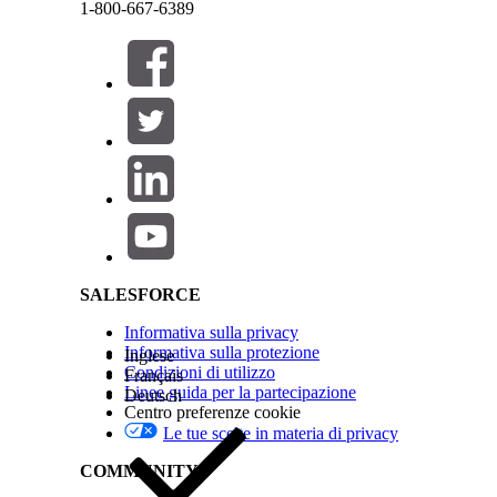
1-800-667-6389
Chiudi
Questo testo è stato tradotto utilizzando il sistema di traduzione automatica di Salesforce. Ul
Salesforce Help | Article
Chiudi
Chiudi
SALESFORCE
Informativa sulla privacy
Informativa sulla protezione
Inglese
Condizioni di utilizzo
Français
Linee guida per la partecipazione
Deutsch
Centro preferenze cookie
Le tue scelte in materia di privacy
COMMUNITY