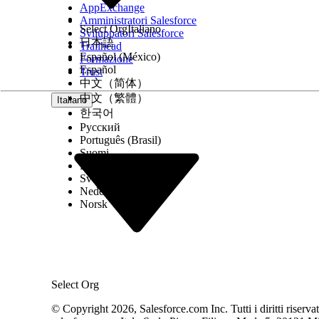
AppExchange
Amministratori Salesforce
Select Org
Italiano
Sviluppatori Salesforce
日本語
Trailhead
Español (México)
Formazione
Español
Trust
中文（简体）
Le schede di un record di tipo CI consentono di gest
中文（繁體）
Italiano
l'individuazione e l'importazione.
한국어
Русский
Nome scheda
Português (Brasil)
Suomi
Dettagli
Dansk
Svenska
Nederlands
Norsk
Attributi
Select Org
© Copyright 2026, Salesforce.com Inc. Tutti i diritti riservati.