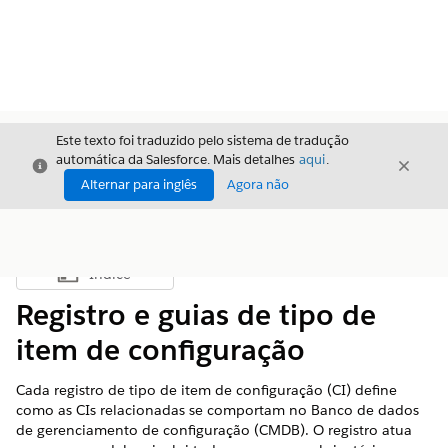
Este texto foi traduzido pelo sistema de tradução
automática da Salesforce. Mais detalhes
aqui
.
Fechar
Fecha
Fechar
Alternar para inglês
Agora não
Índice
Mostrar índice
Registro e guias de tipo de
item de configuração
Cada registro de tipo de item de configuração (CI) define
como as CIs relacionadas se comportam no Banco de dados
de gerenciamento de configuração (CMDB). O registro atua