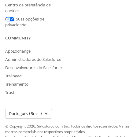
Centro de preferência de
cookies
Suas opções de
privacidade
COMMUNITY
AppExchange
As guias em um registro de tipo CI ajudam a gerenciar como
os CIs são definidos, categorizados e combinados durante a
Administradores do Salesforce
descoberta e a importação.
Desenvolvedores do Salesforce
Trailhead
NOME DA GUIA
DESCRIÇÃO
Treinamento
Detalhes
Exibe o nome, a descrição, o
Trust
tipo de CI pai e se o tipo
está marcado como um
componente. A guia
também mostra metadados
Select Org
Português (Brasil)
como data de criação e
hierarquia. Essa guia ajuda a
© Copyright 2026, Salesforce.com Inc. Todos os direitos reservados. Várias
entender o papel do tipo CI
marcas comerciais dos respectivos proprietários.
e como ele se encaixa na