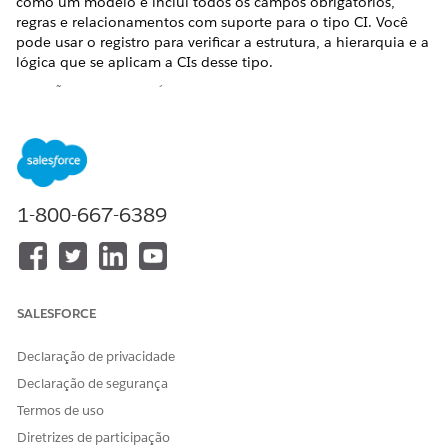
como um modelo e inclui todos os campos obrigatórios,
regras e relacionamentos com suporte para o tipo CI. Você
pode usar o registro para verificar a estrutura, a hierarquia e a
lógica que se aplicam a CIs desse tipo.
EDIÇÕES OBRIGATÓRIAS
Disponível em: Lightning Experience
Disponível em: Edições
Enterprise
,
Performance
e
Unlimited
com o Serviço de TI Agentforce com CMDB e
1-800-667-6389
Service Graph habilitados.
O registro de tipo CI inclui guias que ajudam a definir a
estrutura, aplicar regras e rastrear itens de configuração
associados.
SALESFORCE
Declaração de privacidade
Declaração de segurança
Termos de uso
Diretrizes de participação