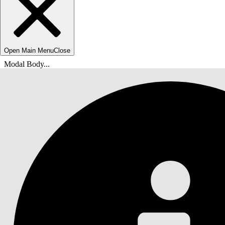
Open Main Menu
Close
Modal Body...
Usted está aquí:
Ayuda de Salesforce
Documentos
Servicio de TI Agentforce