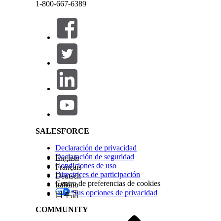
1-800-667-6389
Active
Seguir como activos
.
Haga clic en
Agregar reglas
.
Establezca el
Campo de activo
, el
Operador
y el
C
Haga clic en
Guardar
.
Cerrar
Cerrar
Salesforce Help | Article
Ejemplo
Defina una regla global en el tipo de CI de
disposi
inventario de hardware con un identificador común
trabajo
basándose en atributos de hardware excl
descubrimiento, el sistema utiliza la regla específ
SALESFORCE
hardware. La regla global actúa como reserva.
Declaración de privacidad
Declaración de seguridad
English
Condiciones de uso
Para modificar una CI, consulte
Modificar un tipo
d
Français
Directrices de participación
Deutsch
Centro de preferencias de cookies
Italiano
Sus opciones de privacidad
日本語
¿RESOLVIÓ ESTE ARTÍCULO SU PROBLEMA?
COMMUNITY
¡Háganos saber cómo podemos mejorar!