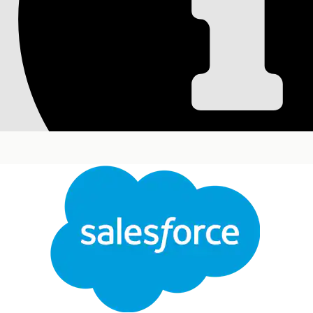
Configurar criterios
Defina criterios para vincular automáticamente el
activos de TI. Cree reglas globales que se aplican a
individuales. La configuración de una regla global
Ediciones necesarias
Disponible en: Lightning Experience
Disponible en: Ediciones
Enterprise
,
Performance
servicio activados.
Para crear una regla de criterios de coincidencia de
Desde el Iniciador de aplicación, busque y selecc
Desde el panel de navegación, seleccione
Gestor 
Cerrar
Seleccione el tipo de CI.
Para crear una regla para un tipo de elemento esp
Este texto se tradujo con el sistema de traducción automática de Salesforce. Obtenga más de
trabajo.
Haga clic en la ficha
Reglas
y luego haga clic en
Cr