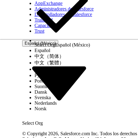
AppExchange
Administradores de Salesforce
Desarrolladores de Salesforce
Trailhead
Capacitación
Trust
Español (México)
Select Org
Español (México)
Español
中文（简体）
中文（繁體）
한국어
Русский
Português (Brasil)
Suomi
Dansk
Svenska
Nederlands
Norsk
Select Org
© Copyright 2026, Salesforce.com Inc. Todos los derechos r