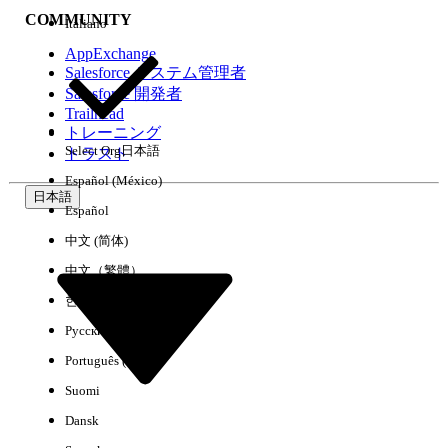
COMMUNITY
Italiano
AppExchange
Salesforce システム管理者
Salesforce 開発者
環境
Trailhead
トレーニング
Select Org
日本語
トラスト
Español (México)
日本語
Español
すべてクリア
完了
中文 (简体)
中文（繁體）
한국어
Русский
Português (Brasil)
Suomi
Dansk