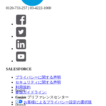
0120-733-257 | 03-4222-1000
絞り込み条件 (0)
絞り込み条件を選択
追加
製品エリア
SALESFORCE
機能の影響
プライバシーに関する声明
セキュリティに関する声明
利用規約
English
参加ガイドライン:
Cookie プリファレンスセンター
Français
エディション
お客様によるプライバシー設定の選択肢
Deutsch