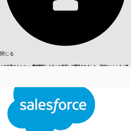
目次を表示
目次
検索
閉じる
この文章は Salesforce 機械翻訳システムを使用して翻訳されました。詳細は
こちら
をご参
英語に切り替える
今はしません
照ください。
閉じる
閉じる