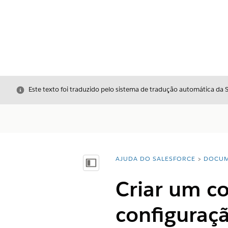
Fechar
Este texto foi traduzido pelo sistema de tradução automática da 
AJUDA DO SALESFORCE
DOCUM
Você está aqui:
Mostrar índice
Criar um co
configuraç