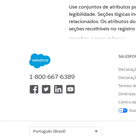
Use conjuntos de atributos 
legibilidade. Seções lógicas 
relacionados. Os atributos d
seções recolhíveis no registro
EDIÇÕES OBRIGATÓRIAS
Disponível em: Lightning Exper
SALESFO
Disponível em: Edições
Enterpri
Declaraçã
1-800-667-6389
Declaraç
Termos d
Para criar conjuntos de atribut
Diretrize
Organizar atributos em seções
Centro de
ativo. Por exemplo, crie um
Sua
estado do servidor e adaptad
No Iniciador de aplicativos, l
Select Org
Português (Brasil)
No painel de navegação, sel