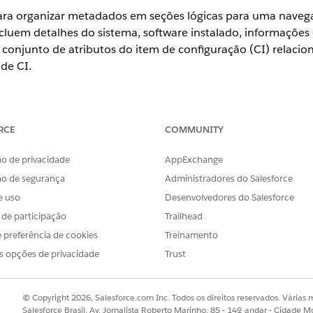
para organizar metadados em seções lógicas para uma naveg
incluem detalhes do sistema, software instalado, informações
o conjunto de atributos do item de configuração (CI) rela
 de CI.
ience
RCE
COMMUNITY
se
,
Performance
e
Unlimited
com o Serviço de TI Agentforce com C
o de privacidade
AppExchange
ão de segurança
Administradores do Salesforce
PERMISSÕES DE USUÁRIO NECESSÁRIAS
e uso
Desenvolvedores do Salesforce
os de item de configuração:
Gerenciador de tipo de item 
s de participação
Trailhead
 claras ajuda os usuários a localizar e entender detalhes crí
 preferência de cookies
Treinamento
 conjunto de atributos chamado hardware e rede para cont
s opções de privacidade
Trust
or de rede.
ocalize e selecione
CMDB e Gráfico de serviço
.
© Copyright 2026, Salesforce.com Inc. Todos os direitos reservados. Várias m
ecione
Administração
e, em seguida, selecione
CMDB
.
Salesforce Brasil, Av. Jornalista Roberto Marinho, 85 - 14º andar - Cidade M