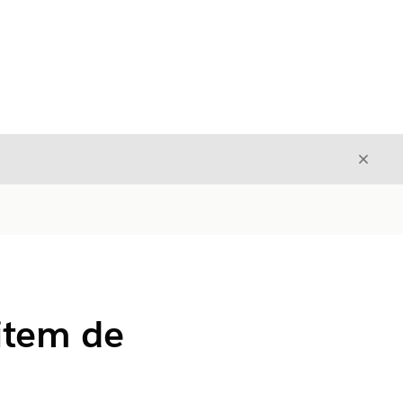
Fecha
Fechar
item de