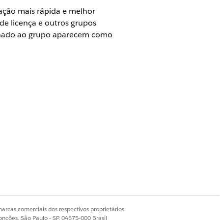
ação mais rápida e melhor
 de licença e outros grupos
cionado ao grupo aparecem como
MDB e Service Graph habilitados.
de configuração do Serviço de TI
ticos durante a investigação do
er campos como contagem de CPU,
arcas comerciais dos respectivos proprietários.
onções, São Paulo - SP, 04575-000 Brasil