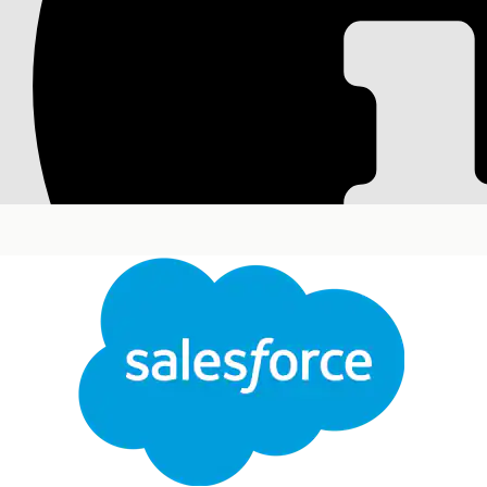
Erstellen eines Kon
Erfassen Sie spezifische Vermögenswert-Metadat
Attribut definiert ein Feld im CI-Datensatz. Sie 
wiederverwenden.
Erforderliche Editionen
Verfügbarkeit: Lightning Experience
Verfügbarkeit:
Enterprise
,
Performance
und
Unlim
Servicediagramm.
Erfo
Erstellen von Konfigurationselementattributen:
Suchen Sie im App Launcher nach
CMDB und Ser
Wählen Sie im Navigationsbereich
Verwaltung
un
Klicken Sie auf
CI Attributes Manager
.
Klicken Sie auf
Neues CI-Attribut
und geben Sie da