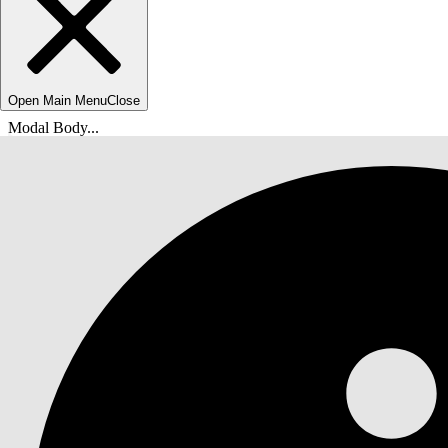
Open Main Menu
Close
Modal Body...
Sie befinden sich hier:
Salesforce-Hilfe
Dokumente
Agentforce IT-Service