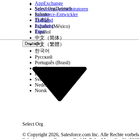
Als obligatorisch markieren
AppExchange
Select Org
Deutsch
Salesforce-Administratoren
Italiano
Salesforce-Entwickler
Als Schlüsselattribut markieren
Trailhead
日本語
Schulung
Español (México)
Trust
Español
中文（简体）
Deutsch
中文（繁體）
한국어
Speichern Sie die Änderungen.
Русский
Português (Brasil)
Das Attribut wird unter dem zugeordneten Attribut
Suomi
hinzugefügt.
Dansk
Svenska
Nederlands
Norsk
KONNTEN SIE IHR PROBLEM MITHILFE DIESES ARTIKEL
Geben Sie uns Feedback, damit wir uns verbessern könn
Select Org
© Copyright 2026, Salesforce.com Inc. Alle Rechte vorbeh