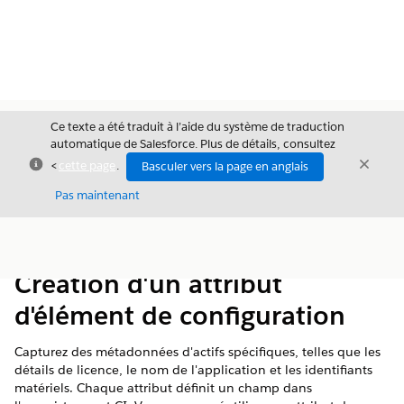
Ce texte a été traduit à l’aide du système de traduction
automatique de Salesforce. Plus de détails, consultez
Fermer
Ferme
<
cette page
.
Basculer vers la page en anglais
Fermer
Pas maintenant
Table des
Afficher la table des matières
matières
Création d'un attribut
d'élément de configuration
Capturez des métadonnées d'actifs spécifiques, telles que les
détails de licence, le nom de l'application et les identifiants
matériels. Chaque attribut définit un champ dans