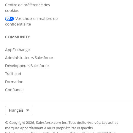
Cliquez sur
Nouvel attribut CI
, puis saisissez les détails ci-
Centre de préférence des
dessous.
cookies
CHAMP
DESCRIPTION
Vos choix en matière de
confidentialité
Nom
Nom de l'attribut. Par
exemple, date
COMMUNITY
d'acquisition, rôle de
serveur ou clé de licence.
AppExchange
Nom de l'ensemble
Ensemble d'attributs qui
Administrateurs Salesforce
d'attributs
doit être lié à cet attribut.
Par exemple, les
Développeurs Salesforce
informations principales
Trailhead
de l'actif ou les détails de
l'adaptateur réseau.
Formation
Confiance
Type
Type de données de
l'attribut. Les types pris en
charge comprennent
entier, booléen, double,
Select Org
Français
texte, liste de sélection,
date et relation de
référence.
© Copyright 2026, Salesforce.com Inc. Tous droits réservés. Les autres
Relation de référence
marques appartiennent à leurs propriétaires respectifs.