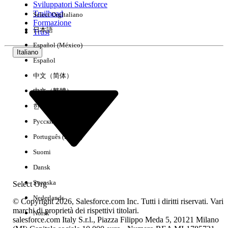
Sviluppatori Salesforce
Trailhead
Select Org
Italiano
Esperienza
Formazione
日本語
Trust
Español (México)
Italiano
Español
Cancella tutto
Chiudi
中文（简体）
中文（繁體）
한국어
Русский
Português (Brasil)
Suomi
Dansk
Svenska
Select Org
Nederlands
© Copyright 2026, Salesforce.com Inc. Tutti i diritti riservati. Vari
marchi di proprietà dei rispettivi titolari.
Norsk
salesforce.com Italy S.r.l., Piazza Filippo Meda 5, 20121 Milano
Nessun risultato