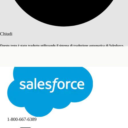
Cerca
Chiudi
Questo testo è stato tradotto utilizzando il sistema di traduzione automatica di Salesforce.
Passa all'inglese
Non ora
Ulteriori dettagli sono disponibili
qui
.
Chiudi
Chiudi
1-800-667-6389