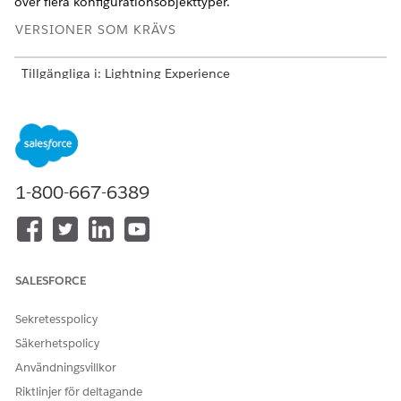
över flera konfigurationsobjekttyper.
VERSIONER SOM KRÄVS
Tillgängliga i: Lightning Experience
Tillgängliga i:
Enterprise
,
Performance
och
Unlimited
Editions med Agentforce IT Service som har aktiverat CMDB
och Service Graph.
ANVÄNDARBEHÖRIGHETER SOM KRÄVS
1-800-667-6389
Skapa
CMDB Admin ELLER CMDB
konfigurationsobjektattribut:
Standardanvändare
SALESFORCE
Sök fram och öppna
CMDB och Servicegraf
i Appstartaren.
I navigeringspanelen, välj
Administration
och välj sedan
Sekretesspolicy
CMDB
.
Säkerhetspolicy
Klicka på
CI-attributhanterare
.
Användningsvillkor
Klicka på
Nytt CI-attribut
och ange sedan dessa detaljer.
Riktlinjer för deltagande
FÄLT
BESKRIVNING