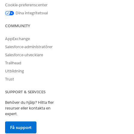
Cookie-preferenscenter
Namn
Attributets namn. Till
Dina integritetsval
exempel
anskaffningsdatum,
serverroll eller
COMMUNITY
licensnyckel.
AppExchange
Attributuppsättningsnamn
Attributuppsättning som
måste vara länkad till
Salesforce-administratörer
detta attribut. Till exempel
Salesforce-utvecklare
primär information om
tillgångar eller
Trailhead
nätverksadapterdetaljer.
Utbildning
Typ
Attributets datatyp. Typer
Trust
som stöds inkluderar
heltal, boolesk, dubbel,
SUPPORT & SERVICES
text, kombinationsruta,
datum och sökrelation.
Behöver du hjälp? Hitta fler
Sökrelation låter dig länka
resurser eller kontakta en
ett
expert.
konfigurationsobjektattrib
ut till en annan Salesforce-
Få support
post. Använd denna typ