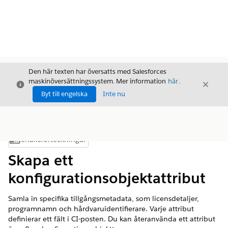
Den här texten har översatts med Salesforces
maskinöversättningssystem. Mer information
här
.
Stäng
Stäng
Stäng
Byt till engelska
Inte nu
Innehållsförteckningar
Visa innehållsförteckning
Skapa ett
konfigurationsobjektattribut
Samla in specifika tillgångsmetadata, som licensdetaljer,
programnamn och hårdvaruidentifierare. Varje attribut
definierar ett fält i CI-posten. Du kan återanvända ett attribut