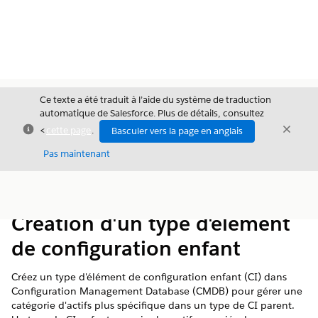
Ce texte a été traduit à l’aide du système de traduction
automatique de Salesforce. Plus de détails, consultez
Fermer
Ferme
<
cette page
.
Basculer vers la page en anglais
Fermer
Pas maintenant
Table des
Afficher la table des matières
matières
Création d'un type d'élément
de configuration enfant
Créez un type d'élément de configuration enfant (CI) dans
Configuration Management Database (CMDB) pour gérer une
catégorie d'actifs plus spécifique dans un type de CI parent.