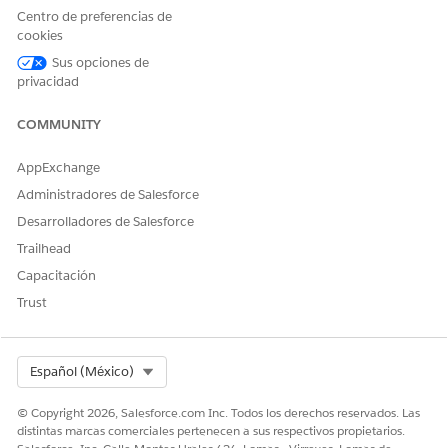
Centro de preferencias de
CAMPO
DESCRIPCIÓN
cookies
Nombre
Ingrese un nombre que
Sus opciones de
identifique claramente el
privacidad
activo.
Propietario
Busque y seleccione el
COMMUNITY
usuario responsable del
activo.
AppExchange
Tipo de elemento de
Seleccione el tipo de CI,
Administradores de Salesforce
configuración
como, por ejemplo,
Desarrolladores de Salesforce
Windows Host, AWS EC2
Instance o Linux Server.
Trailhead
Capacitación
Haga clic en
Guardar
.
Trust
El elemento de configuración aparece en la lista
Todos los
elementos
. Puede ver los CI que posee en la lista
Mis
elementos de
configuración.
Select Org
Español (México)
© Copyright 2026, Salesforce.com Inc. Todos los derechos reservados. Las
distintas marcas comerciales pertenecen a sus respectivos propietarios.
¿RESOLVIÓ ESTE ARTÍCULO SU PROBLEMA?