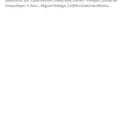
Salesforce, Inc. Calle Montes Urales 424, Lomas - Virreyes, Lomas de
Chapultepec V Secc., Miguel Hidalgo, 11000 Ciudad de México
¡Háganos saber cómo podemos mejorar!
Sí
No