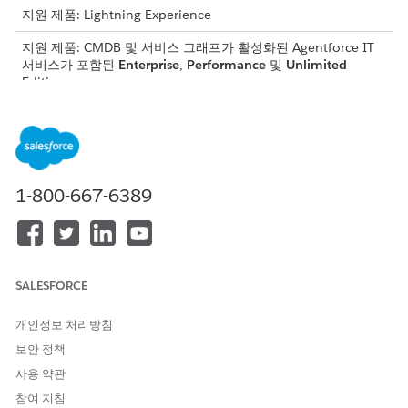
지원 제품: Lightning Experience
지원 제품: CMDB 및 서비스 그래프가 활성화된 Agentforce IT
서비스가 포함된
Enterprise
,
Performance
및
Unlimited
Edition.
필요한 사용자 권한
구성 항목(CI) 만들기:
IT 서비스 구성 항목 소유자
1-800-667-6389
앱 시작 관리자에서
CMDB 및 서비스 그래프
를 찾아서 선택합
니다.
탐색 패널에서
구성 항목
을 선택한 다음,
모든 구성 항목
을 선택
합니다.
새로 만들기
를 클릭합니다.
SALESFORCE
다음 세부 사항을 제공하십시오.
필드
설명
개인정보 처리방침
이름
자산을 명확하게 식별하는 이
보안 정책
름을 입력합니다.
사용 약관
참여 지침
소유자
자산에 대한 책임이 있는 사