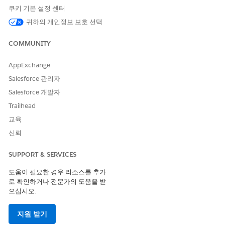
용자를 검색하여 선택합니다.
쿠키 기본 설정 센터
귀하의 개인정보 보호 선택
구성 항목 유형
Windows 호스트, AWS EC2
인스턴스 또는 Linux 서버와
같은 CI 유형을 선택합니다.
COMMUNITY
저장
을 클릭합니다.
AppExchange
구성 항목이
Salesforce 관리자
모든 구성 항목
목록에 나타납니다. 소유한 CIs는
내 구
성 항목
목록에서 볼 수 있습니다.
Salesforce 개발자
Trailhead
교육
이 기사를 통해 문제를 해결했습니까?
신뢰
개선을 위한 의견을 보내주세요.
SUPPORT & SERVICES
예
아니요
도움이 필요한 경우 리소스를 추가
로 확인하거나 전문가의 도움을 받
으십시오.
지원 받기