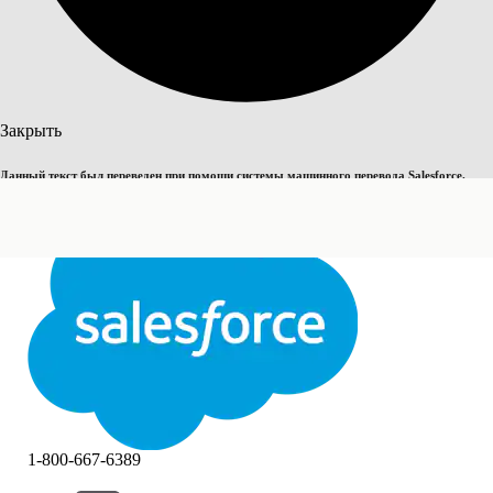
Поиск
Закрыть
Данный текст был переведен при помощи системы машинного перевода Salesforce.
Переключить на английский
Дополнительные сведения см.
здесь
.
Не сейчас
Закрыть
Закрыть
1-800-667-6389