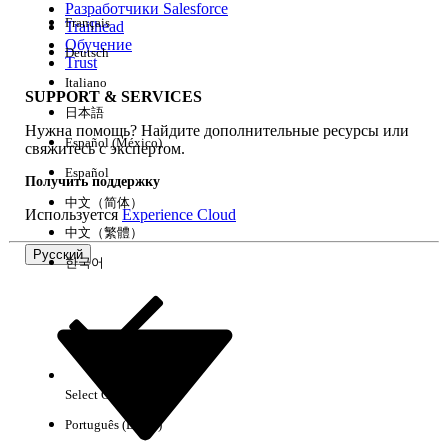
Разработчики Salesforce
Français
Trailhead
Возможности
Обучение
Deutsch
Trust
Italiano
SUPPORT & SERVICES
日本語
Нужна помощь? Найдите дополнительные ресурсы или
Очистить все
Готово
Español (México)
свяжитесь с экспертом.
Español
Получить поддержку
中文（简体）
Используется
Experience Cloud
中文（繁體）
Русский
한국어
Select Org
Русский
Português (Brasil)
Результаты отсутствуют