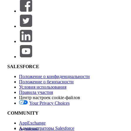
Фильтры (0)
ВЫБРАТЬ ФИЛЬТРЫ
Добавить
Область продуктов
Влияние на функции
SALESFORCE
Положение о конфиденциальности
Положение о безопасности
Условия использования
Правила участия
Центр настроек cookie-файлов
Your Privacy Choices
Версия
COMMUNITY
AppExchange
Администраторы Salesforce
Английский