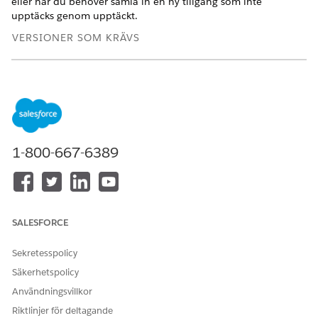
eller när du behöver samla in en ny tillgång som inte
upptäcks genom upptäckt.
VERSIONER SOM KRÄVS
Tillgängliga i: Lightning Experience
Tillgängliga i:
Enterprise
,
Performance
och
Unlimited
Editions med Agentforce IT Service som har aktiverat CMDB
och Service Graph.
1-800-667-6389
ANVÄNDARBEHÖRIGHETER SOM KRÄVS
Skapa konfigurationsobjekt
Ägare av objekt för IT-
(CI):
tjänstkonfiguration
Sök fram och öppna
CMDB och Servicegraf
i Appstartaren.
SALESFORCE
I navigeringspanelen, välj
Konfigurationsobjekt
och välj
sedan
Alla konfigurationsobjekt
.
Sekretesspolicy
Klicka på
Ny
.
Säkerhetspolicy
Ange följande uppgifter:
Användningsvillkor
FÄLT
BESKRIVNING
Riktlinjer för deltagande