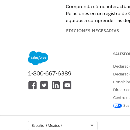
Comprenda cómo interactúan l
Relaciones en un registro de 
equipos a comprender las dep
EDICIONES NECESARIAS
Disponible en: Lightning Experi
SALESFO
Disponible en: Ediciones
Enterp
activados.
Declaraci
1-800-667-6389
Declaraci
Condicio
Para crear relaciones entre ele
Directric
Una relación de origen indica
Centro de
depende de un dispositivo de
Sus
Una relación de destino indic
tráfico a un servidor web crea
Select Org
Español (México)