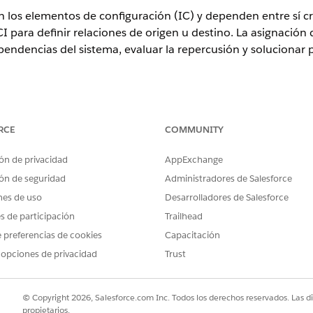
os elementos de configuración (IC) y dependen entre sí crea
CI para definir relaciones de origen u destino. La asignación
endencias del sistema, evaluar la repercusión y solucionar
ence
RCE
COMMUNITY
rise
,
Performance
y
Unlimited
con Servicio de TI Agentforce que ti
ón de privacidad
AppExchange
ón de seguridad
Administradores de Salesforce
PERMISOS DE USUARIO NECESARIOS
nes de uso
Desarrolladores de Salesforce
mentos de configuración:
Propietario de elemento de c
es de participación
Trailhead
 que el CI actual conecta con o depende de otro CI. Por eje
 preferencias de cookies
Capacitación
 almacenamiento tiene una relación de origen con ese dispos
 opciones de privacidad
Trust
a que otra CI depende de la CI actual. Por ejemplo, un equil
 una relación de destino con ese servidor.
© Copyright 2026, Salesforce.com Inc. Todos los derechos reservados. Las d
propietarios.