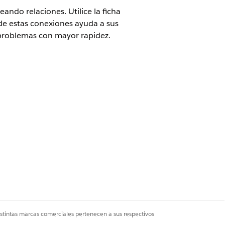
ndo relaciones. Utilice la ficha
 de estas conexiones ayuda a sus
 problemas con mayor rapidez.
enen CMDB y Gráfico de servicio
onfiguración de servicio de TI
mplo, un servidor Linux que
itivo.
ibrador de carga que enruta el
istintas marcas comerciales pertenecen a sus respectivos