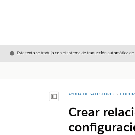
Cerrar
Este texto se tradujo con el sistema de traducción automática de
AYUDA DE SALESFORCE
DOCUM
Usted está aquí:
Mostrar índice de materias
Crear relac
configurac