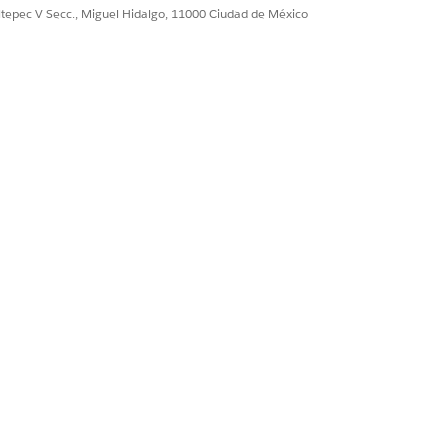
ultepec V Secc., Miguel Hidalgo, 11000 Ciudad de México
CI a la que desea agregar una relación.
nfiguración actual donde está
entre los elementos de configuración.
redefinidos como se ejecuta, depende
 de relaciones predefinidos se
ciones
de elementos de configuración
los siguientes detalles:
nfiguración actual donde está