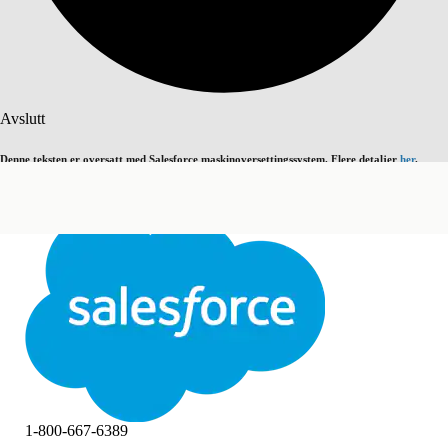
Søk
Avslutt
Denne teksten er oversatt med Salesforce maskinoversettingssystem. Flere detaljer
her
.
Bytt til engelsk
Ikke nå
Avslutt
Avslutt
1-800-667-6389