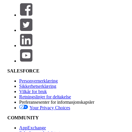
Filtre (0)
VELG FILTRE
Legg til
Produktområde
Funksjonsinnvirkning
SALESFORCE
Personvernerklæring
Sikkerhetserklæring
Vilkår for bruk
Retningslinjer for deltakelse
Preferansesenter for informasjonskapsler
Your Privacy Choices
Utgave
COMMUNITY
AppExchange