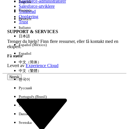
Salesforce-administratorer
Engelsk
Salesforce-utviklere
Français
Trailhead
Erfaring
Opplæring
Deutsch
Trust
Italiano
SUPPORT & SERVICES
日本語
Trenger du hjelp? Finn flere ressurser, eller få kontakt med en
Fjern alle
Utført
Español (México)
ekspert.
Español
Få støtte
中文（简体）
Levert av
Experience Cloud
中文（繁體）
Norsk
한국어
Русский
Português (Brasil)
Suomi
Dansk
Svenska