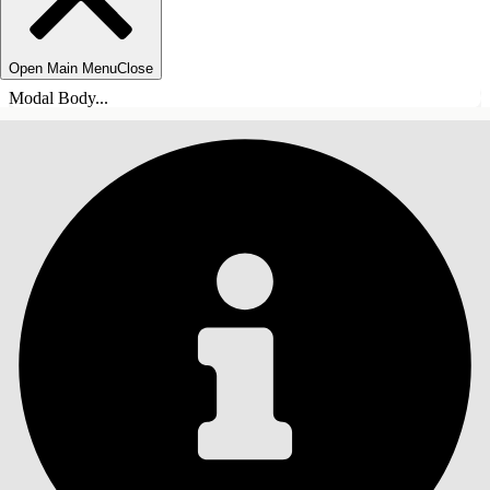
Open Main Menu
Close
Modal Body...
INNHOLD
Søk
Vis innholdsfortegnelse
Innhold