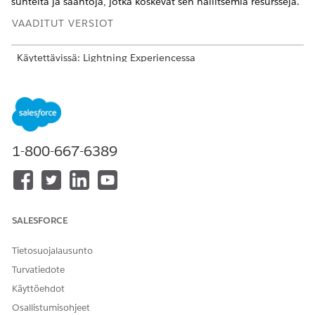
suhteita ja sääntöjä, jotka koskevat sen hallitsemia resursseja.
VAADITUT VERSIOT
Käytettävissä: Lightning Experiencessa
Käytettävissä:
Enterprise
Edition-,
Performance
Edition- ja
Unlimited
Edition -versioissa Agentforce IT Service -
palvelun kanssa, jossa on CMDB ja Service Graph käytössä.
TARVITTAVAT KÄYTTÖOIKEUDET
1-800-667-6389
Määrityskohteiden tyyppien
IT-palvelukokoonpanon
luominen:
kohteiden tyyppien hallinta
Etsi ja avaa sovelluskäynnistimestä
CMDB ja palvelukaavio
.
SALESFORCE
Valitse navigointipaneelista
Hallinta
ja valitse sitten
CMDB
.
Napsauta
CI-tyyppien hallinta
.
Napsauta
Uusi
ja täytä lisätiedot:
Tietosuojalausunto
Turvatiedote
KENTTÄ
KUVAUS
Käyttöehdot
Kokoonpanon kohteen
Uuden CI-tyypin nimi.
tyypin nimi
Esimerkiksi
Osallistumisohjeet