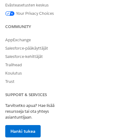
tietokantapalvelin,
Evästeasetusten keskus
kannettava tietokone tai
kuormituksen tasaus.
Your Privacy Choices
Ylätason kokoonpanon
CI-tyyppi, joka toimii
COMMUNITY
kohteen tyyppi
päätyyppinä. Käytä tätä
kenttää luodaksesi
AppExchange
hierarkian ja
ryhmittääksesi
Salesforce-pääkäyttäjät
samankaltaisia CI-tyyppejä
Salesforce-kehittäjät
yhteen. Esimerkiksi
kannettava CI-tyyppi voi
Trailhead
olla alitason CI-tyyppi
Koulutus
nimeltään laite .
Trust
Kuvaus
Kuvaus omaisuustyypille,
jota tämä CI-tyyppi
SUPPORT & SERVICES
edustaa. Esimerkiksi CI-
tyyppi kaikille
Tarvitsetko apua? Hae lisää
yritystietokoneille.
resursseja tai ota yhteys
asiantuntijaan.
Merkitse komponenttiksi
Luokitus, joka tunnistaa
tämäntyyppiset
suorituskykyindikaattorit
Hanki tukea
osana suurempia