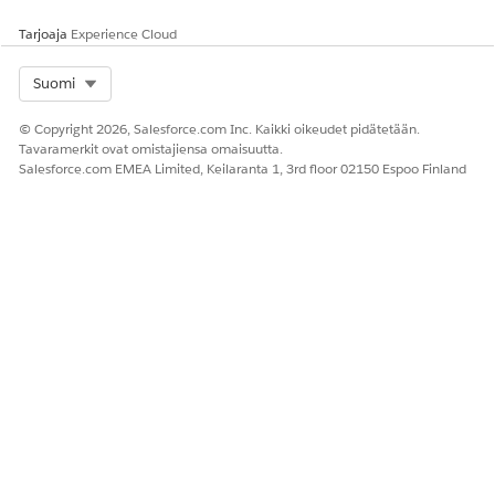
järjestelmiä tai palveluita.
Kiintolevy voi esimerkiksi
Tarjoaja
Experience Cloud
olla tietokantapalvelimen
komponentti.
Select Org
Suomi
Napsauta
Tallenna
.
© Copyright 2026, Salesforce.com Inc. Kaikki oikeudet pidätetään.
CI-tyyppi lisätään Configuration Item Type Manager -
Tavaramerkit ovat omistajiensa omaisuutta.
luetteloon.
Salesforce.com EMEA Limited, Keilaranta 1, 3rd floor 02150 Espoo Finland
RATKAISIKO TÄMÄ ARTIKKELI ONGELMASI?
Anna palautetta, jotta voimme kehittyä!
Kyllä
Ei