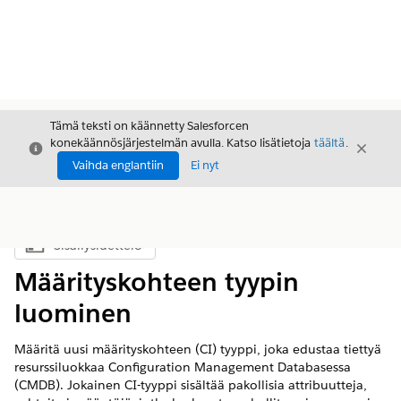
Tämä teksti on käännetty Salesforcen
konekäännösjärjestelmän avulla. Katso lisätietoja
täältä
.
Sulje
Sulje
Sulje
Vaihda englantiin
Ei nyt
Sisällysluettelo
Näytä sisällysluettelo
Määrityskohteen tyypin
luominen
Määritä uusi määrityskohteen (CI) tyyppi, joka edustaa tiettyä
resurssiluokkaa Configuration Management Databasessa
(CMDB). Jokainen CI-tyyppi sisältää pakollisia attribuutteja,