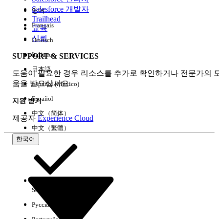
Salesforce 개발자
영어
경험
Trailhead
Français
교육
신뢰
Deutsch
Italiano
SUPPORT & SERVICES
모두 지우기
완료
日本語
도움이 필요한 경우 리소스를 추가로 확인하거나 전문가의 
움을 받으십시오.
Español (México)
Español
지원 받기
中文（简体）
제공자
Experience Cloud
中文（繁體）
한국어
Select Org
한국어
Русский
결과 없음