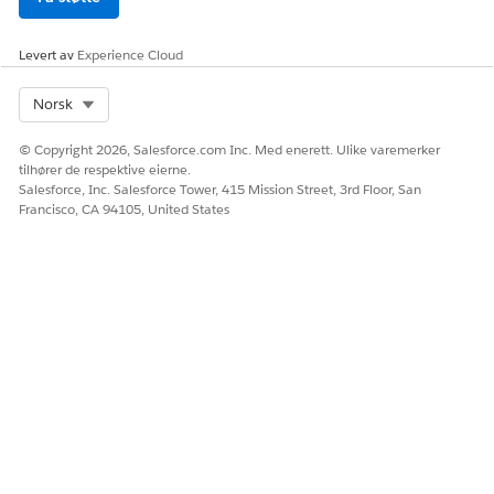
identifiserer CIs av denne
typen som en del av større
systemer eller tjenester. En
Levert av
Experience Cloud
harddisk kan for eksempel
være en komponent i en
Select Org
Norsk
databaseserver.
© Copyright 2026, Salesforce.com Inc. Med enerett. Ulike varemerker
Klikk på
Lagre
.
tilhører de respektive eierne.
CI-typen legges til i listen Behandling av
Salesforce, Inc. Salesforce Tower, 415 Mission Street, 3rd Floor, San
konfigurasjonselementtype.
Francisco, CA 94105, United States
HJALP DENNE ARTIKKELEN MED Å LØSE PROBLEMET DITT?
La oss få vite det slik at vi kan forbedre!
Ja
Nei