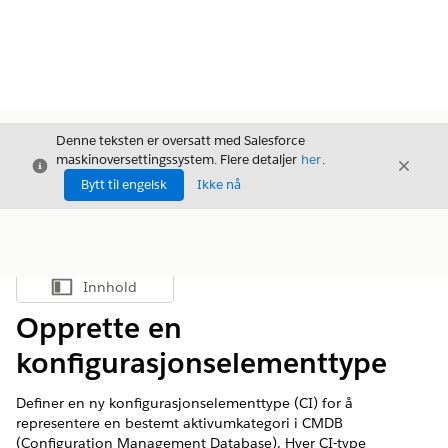
Denne teksten er oversatt med Salesforce
maskinoversettingssystem. Flere detaljer
her
.
Avslutt
Avslut
Avslutt
Bytt til engelsk
Ikke nå
Innhold
Vis innholdsfortegnelse
Opprette en
konfigurasjonselementtype
Definer en ny konfigurasjonselementtype (CI) for å
representere en bestemt aktivumkategori i CMDB
(Configuration Management Database). Hver CI-type