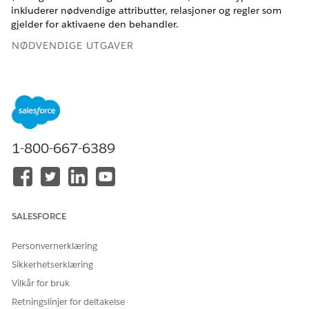
inkluderer nødvendige attributter, relasjoner og regler som
gjelder for aktivaene den behandler.
NØDVENDIGE UTGAVER
Tilgjengelig i Lightning Experience
Tilgjengelig i
Enterprise
,
Performance
og
Unlimited
Edition
med Agentforce IT Service som har CMDB og Service Graph
aktivert.
1-800-667-6389
NØDVENDIG BRUKERTILLATELSE
For å opprette
Type behandling av IT-
konfigurasjonselementtyper:
tjenestekonfigurasjonseleme
nt
SALESFORCE
Finn og velg
CMDB og Tjenestegraf
fra Appstarter.
Personvernerklæring
Velg
Administrasjon
i navigeringspanelet, og velg deretter
Sikkerhetserklæring
CMDB
.
Klikk på
CI Type Manager
.
Vilkår for bruk
Klikk på
Ny
og fyll deretter ut detaljene:
Retningslinjer for deltakelse