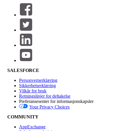
Filtre (0)
VELG FILTRE
Legg til
Produktområde
Funksjonsinnvirkning
SALESFORCE
Personvernerklæring
Sikkerhetserklæring
Vilkår for bruk
Retningslinjer for deltakelse
Preferansesenter for informasjonskapsler
Your Privacy Choices
Utgave
COMMUNITY
AppExchange