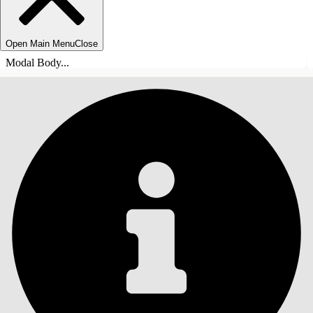
Open Main Menu
Close
Modal Body...
INNHOLD
Søk
Vis innholdsfortegnelse
Innhold