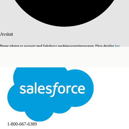
Søk
Avslutt
Denne teksten er oversatt med Salesforce maskinoversettingssystem. Flere detaljer
her
.
Bytt til engelsk
Ikke nå
Avslutt
Avslutt
1-800-667-6389