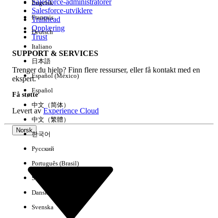
Salesforce-administratorer
Engelsk
Salesforce-utviklere
Français
Trailhead
Erfaring
Opplæring
Deutsch
Trust
Italiano
SUPPORT & SERVICES
日本語
Trenger du hjelp? Finn flere ressurser, eller få kontakt med en
Fjern alle
Utført
Español (México)
ekspert.
Español
Få støtte
中文（简体）
Levert av
Experience Cloud
中文（繁體）
Norsk
한국어
Русский
Português (Brasil)
Suomi
Dansk
Svenska